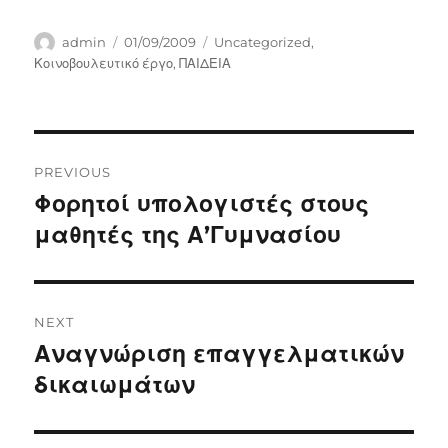
Author
Posted
Categories
admin
01/09/2009
Uncategorized
,
on
Κοινοβουλευτικό έργο
,
ΠΑΙΔΕΙΑ
Post
PREVIOUS
navigation
Φορητοί υπολογιστές στους
Previous
post:
μαθητές της Α’Γυμνασίου
NEXT
Αναγνώριση επαγγελματικών
Next
post:
δικαιωμάτων