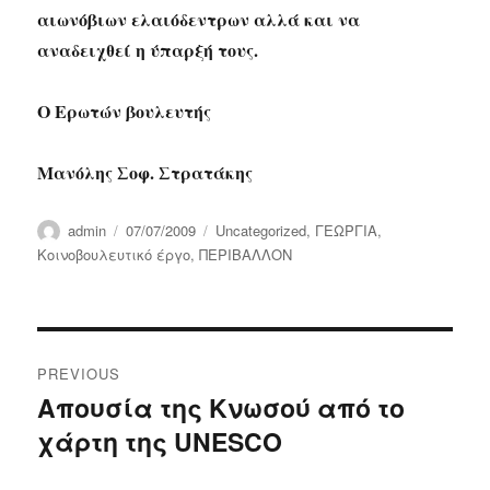
αιωνόβιων ελαιόδεντρων αλλά και να
αναδειχθεί η ύπαρξή τους.
Ο Ερωτών βουλευτής
Μανόλης Σοφ. Στρατάκης
Author
Posted
Categories
admin
07/07/2009
Uncategorized
,
ΓΕΩΡΓΙΑ
,
on
Κοινοβουλευτικό έργο
,
ΠΕΡΙΒΑΛΛΟΝ
Post
PREVIOUS
navigation
Απουσία της Κνωσού από το
Previous
χάρτη της UNESCO
post: