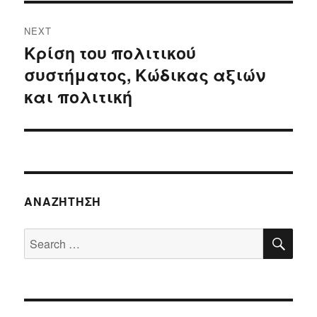
NEXT
Κρίση του πολιτικού
Next
συστήματος, Κώδικας αξιών
post:
και πολιτική
ΑΝΑΖΉΤΗΣΗ
SE
Search
for: