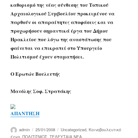
καθορισμό της νέας σύνθεσης του Τοπικού
Αρχαιολογικού Συμβουλίου προκειμένου να
παρθούν οι απαραίτητες αποφάσεις και να
προχωρήσουν σημαντικά έργα του Δήμου
Ηρακλείου που λόγω της αναστάτωσης που
φαίνεται να επικρατεί στο Υπουργείο
Πολιτισμού έχουν σταματήσει.
Ο Ερωτών Βουλευτής
Μανόλης Σοφ. Στρατάκης
ΑΠΑΝΤΗΣΗ
Author
Posted
Categories
admin
25/01/2008
Uncategorized
,
Κοινοβουλευτικό
on
έργο
,
ΠΟΛΙΤΙΣΜΟΣ
,
ΤΕΛΕΥΤΑΙΑ ΝΕΑ