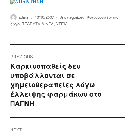
ΑΠΑΝΤΗΣΗ
Author
Posted
Categories
admin
16/10/2007
Uncategorized
,
Κοινοβουλευτικό
on
έργο
,
ΤΕΛΕΥΤΑΙΑ ΝΕΑ
,
ΥΓΕΙΑ
Post
PREVIOUS
navigation
Καρκινοπαθείς δεν
Previous
υποβάλλονται σε
post:
χημειοθεραπείες λόγω
έλλειψης φαρμάκων στο
ΠΑΓΝΗ
NEXT