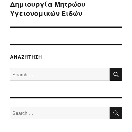
Δημιουργία Μητρώου
Next
Υγειονομικών Ειδών
post:
ΑΝΑΖΉΤΗΣΗ
SE
Search
for:
SE
Search
for: