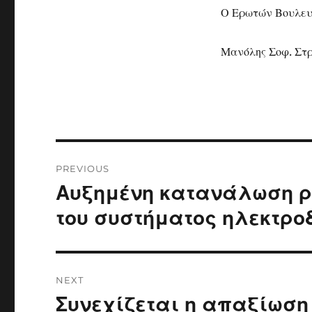
Ο Ερωτών Βουλευ
Μανόλης Σοφ. Στ
Post
PREVIOUS
navigation
Αυξημένη κατανάλωση ρ
Previous
post:
του συστήματος ηλεκτρο
NEXT
Συνεχίζεται η απαξίωσ
Next