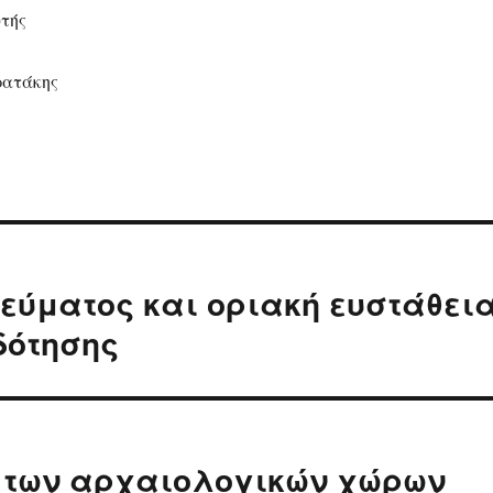
τής
ρατάκης
εύματος και οριακή ευστάθει
δότησης
η των αρχαιολογικών χώρων