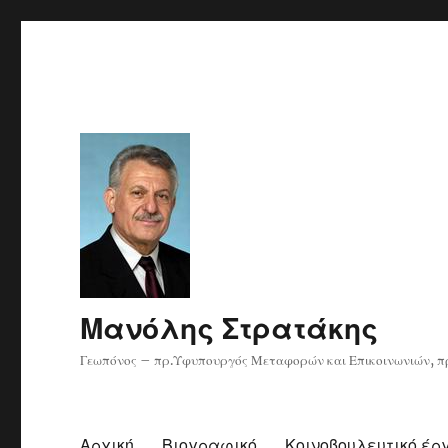
Μανόλης Στρατάκης
Γεωπόνος – πρ.Υφυπουργός Μεταφορών και Επικοινωνιών, πρ
Αρχική
Βιογραφικό
Κοινοβουλευτικό έρ