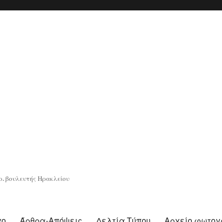
. βουλευτής Ηρακλείου
γο
Άρθρα-Απόψεις
Δελτία Τύπου
Αρχείο φωτο