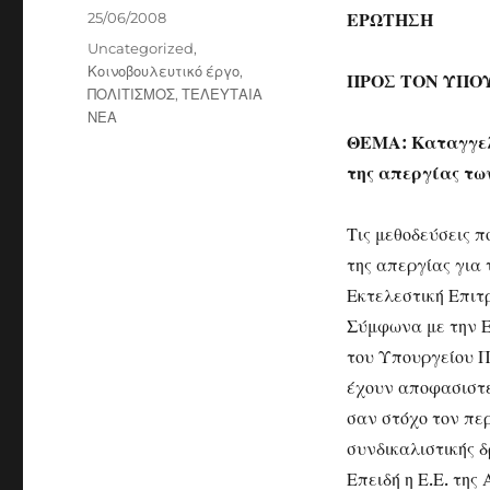
Posted
25/06/2008
ΕΡΩΤΗΣΗ
on
Categories
Uncategorized
,
Κοινοβουλευτικό έργο
,
ΠΡΟΣ ΤΟΝ ΥΠΟ
ΠΟΛΙΤΙΣΜΟΣ
,
ΤΕΛΕΥΤΑΙΑ
ΝΕΑ
ΘΕΜΑ: Καταγγελ
της απεργίας τω
Τις μεθοδεύσεις π
της απεργίας για
Εκτελεστική Επιτ
Σύμφωνα με την Ε
του Υπουργείου Πο
έχουν αποφασιστε
σαν στόχο τον πε
συνδικαλιστικής δ
Επειδή η Ε.Ε. τη