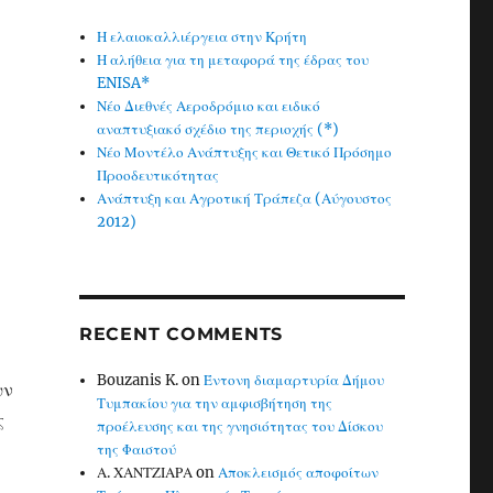
Η ελαιοκαλλιέργεια στην Κρήτη
Η αλήθεια για τη μεταφορά της έδρας του
ENISA*
Νέο Διεθνές Αεροδρόμιο και ειδικό
αναπτυξιακό σχέδιο της περιοχής (*)
Νέο Μοντέλο Ανάπτυξης και Θετικό Πρόσημο
Προοδευτικότητας
Ανάπτυξη και Αγροτική Τράπεζα (Αύγουστος
2012)
RECENT COMMENTS
Bouzanis K.
on
Έντονη διαμαρτυρία Δήμου
υν
Τυμπακίου για την αμφισβήτηση της
ς
προέλευσης και της γνησιότητας του Δίσκου
της Φαιστού
Α. ΧΑΝΤΖΙΑΡΑ
on
Αποκλεισμός αποφοίτων