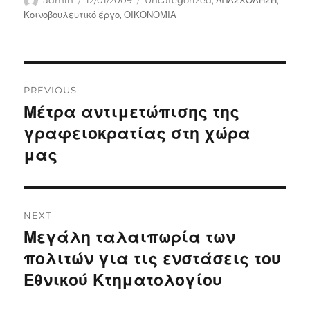
admin
12/01/2009
Uncategorized
,
ΑΠΑΣΧΟΛΗΣΗ
,
on
Κοινοβουλευτικό έργο
,
ΟΙΚΟΝΟΜΙΑ
Post
PREVIOUS
navigation
Μέτρα αντιμετώπισης της
Previous
post:
γραφειοκρατίας στη χώρα
μας
NEXT
Μεγάλη ταλαιπωρία των
Next
post:
πολιτών για τις ενστάσεις του
Εθνικού Κτηματολογίου