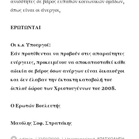
ανισότητες σε βάρος ευπαθών κοινωνικών ομάδων,
όπως είναι οι άνεργοι,
ΕΡΩΤΩΝΤΑΙ
Οι κ.κ Υπουργοί:
Εάν προτίθενται να προβούν στις απαραίτητες
ενέργειες, προκειμένου να αποκατασταθεί κάθε
αδικία σε βάρος όσων ανέργων είναι δικαιούχοι
και δεν έλαβαν την έκτακτη καταβολή του
διπλού δώρου των Χριστουγέννων του 2008.
Ο Ερωτών Βουλευτής
Μανόλης Σοφ. Στρατάκης
Author
Posted
Categories