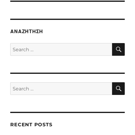
ΑΝΑΖΉΤΗΣΗ
SE
Search
for:
SE
Search
for:
RECENT POSTS