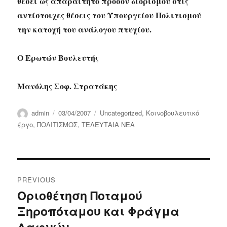
θέσει ως απαραίτητο προσόν διορισμού στις
αντίστοιχες θέσεις του Υπουργείου Πολιτισμού
την κατοχή του ανάλογου πτυχίου.
Ο Ερωτών Βουλευτής
Μανόλης Σοφ. Στρατάκης
Author
Posted
Categories
admin
03/04/2007
Uncategorized
,
Κοινοβουλευτικό
on
έργο
,
ΠΟΛΙΤΙΣΜΟΣ
,
ΤΕΛΕΥΤΑΙΑ ΝΕΑ
Post
PREVIOUS
navigation
Οριοθέτηση Ποταμού
Previous
Ξηροπόταμου και Φράγμα
post:
Δαφνών