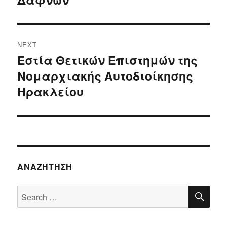
NEXT
Εστία Θετικών Επιστημών της
Next
Νομαρχιακής Αυτοδιοίκησης
post:
Ηρακλείου
ΑΝΑΖΉΤΗΣΗ
SE
Search
for: