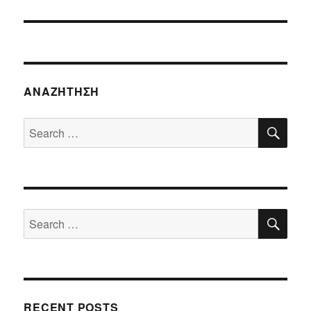
ΑΝΑΖΉΤΗΣΗ
SE
Search
for:
SE
Search
for:
RECENT POSTS