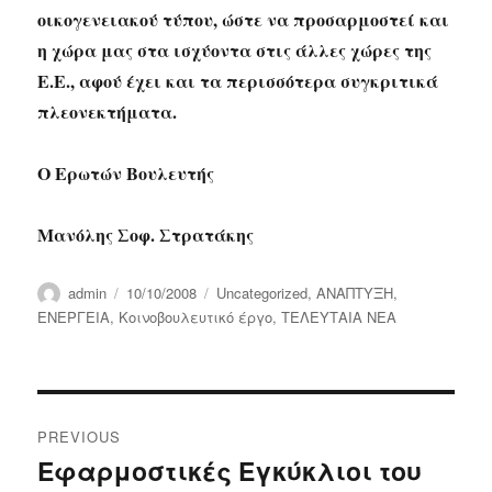
οικογενειακού τύπου, ώστε να προσαρμοστεί και
η χώρα μας στα ισχύοντα στις άλλες χώρες της
Ε.Ε., αφού έχει και τα περισσότερα συγκριτικά
πλεονεκτήματα.
Ο Ερωτών Βουλευτής
Μανόλης Σοφ. Στρατάκης
Author
Posted
Categories
admin
10/10/2008
Uncategorized
,
ΑΝΑΠΤΥΞΗ
,
on
ΕΝΕΡΓΕΙΑ
,
Κοινοβουλευτικό έργο
,
ΤΕΛΕΥΤΑΙΑ ΝΕΑ
Post
PREVIOUS
navigation
Εφαρμοστικές Εγκύκλιοι του
Previous