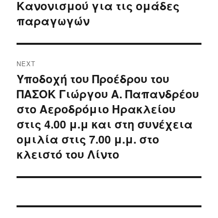
Κανονισμού για τις ομάδες
post:
παραγωγών
NEXT
Υποδοχή του Προέδρου του
Next
ΠΑΣΟΚ Γιώργου Α. Παπανδρέου
post:
στο Αεροδρόμιο Ηρακλείου
στις 4.00 μ.μ και στη συνέχεια
ομιλία στις 7.00 μ.μ. στο
κλειστό του Λίντο