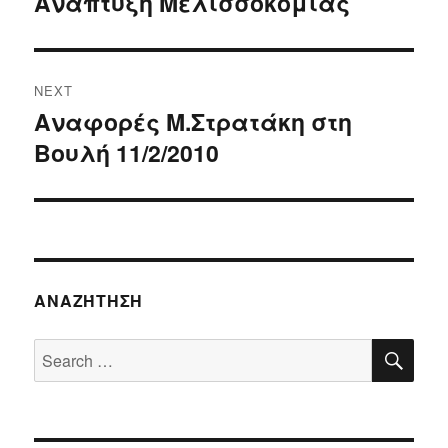
Ανάπτυξη Μελισσοκομίας
Previous
post:
NEXT
Αναφορές Μ.Στρατάκη στη
Next
Βουλή 11/2/2010
post:
ΑΝΑΖΉΤΗΣΗ
SE
Search
for: