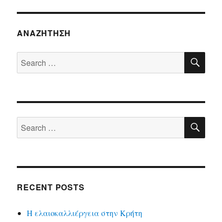
ΑΝΑΖΉΤΗΣΗ
SE
Search
for:
SE
Search
for:
RECENT POSTS
Η ελαιοκαλλιέργεια στην Κρήτη