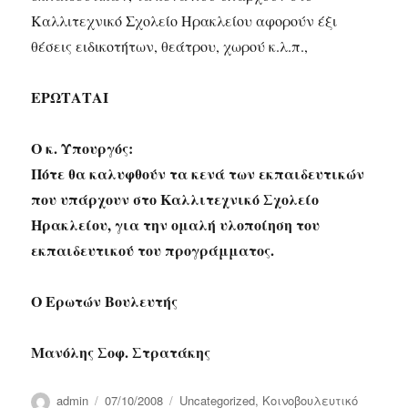
Καλλιτεχνικό Σχολείο Ηρακλείου αφορούν έξι
θέσεις ειδικοτήτων, θεάτρου, χωρού κ.λ.π.,
ΕΡΩΤΑΤΑΙ
Ο κ. Υπουργός:
Πότε θα καλυφθούν τα κενά των εκπαιδευτικών
που υπάρχουν στο Καλλιτεχνικό Σχολείο
Ηρακλείου, για την ομαλή υλοποίηση του
εκπαιδευτικού του προγράμματος.
Ο Ερωτών Βουλευτής
Μανόλης Σοφ. Στρατάκης
Author
Posted
Categories
admin
07/10/2008
Uncategorized
,
Κοινοβουλευτικό