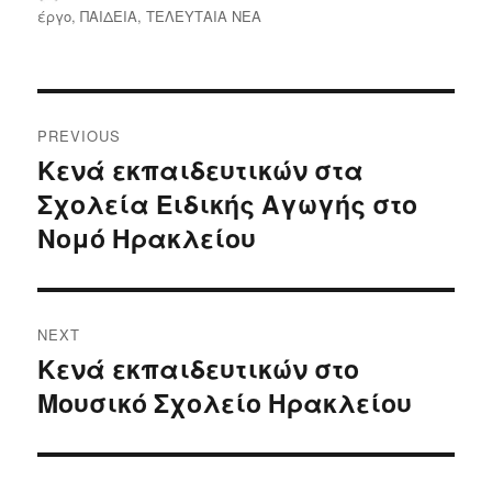
on
έργο
,
ΠΑΙΔΕΙΑ
,
ΤΕΛΕΥΤΑΙΑ ΝΕΑ
Post
PREVIOUS
navigation
Κενά εκπαιδευτικών στα
Previous
Σχολεία Ειδικής Αγωγής στο
post:
Νομό Ηρακλείου
NEXT
Κενά εκπαιδευτικών στo
Next
Μουσικό Σχολείο Ηρακλείου
post: