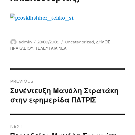
Author
Posted
Categories
admin
28/09/2009
Uncategorized
,
ΔΗΜΟΣ
on
ΗΡΑΚΛΕΙΟΥ
,
ΤΕΛΕΥΤΑΙΑ ΝΕΑ
Post
PREVIOUS
navigation
Συνέντευξη Μανόλη Στρατάκη
Previous
post:
στην εφημερίδα ΠΑΤΡΙΣ
NEXT