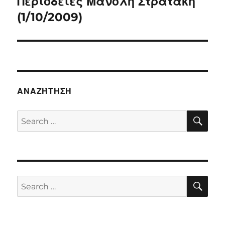
Περιοδείες Μανόλη Στρατάκη
Next
post:
(1/10/2009)
ΑΝΑΖΉΤΗΣΗ
SE
Search
for:
SE
Search
for: