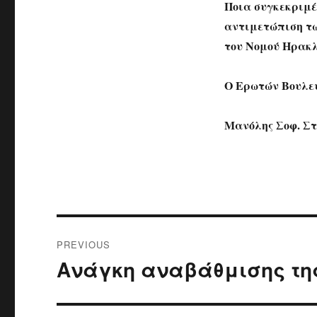
Ποια συγκεκριμέ
αντιμετώπιση τω
του Νομού Ηρακλ
Ο Ερωτών Βουλε
Μανόλης Σοφ. Σ
Post
PREVIOUS
navigation
Ανάγκη αναβάθμισης τη
Previous
post: