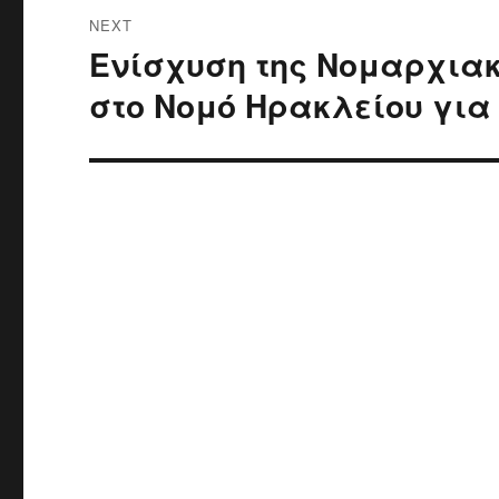
NEXT
Ενίσχυση της Νομαρχιακ
Next
post:
στο Νομό Ηρακλείου για