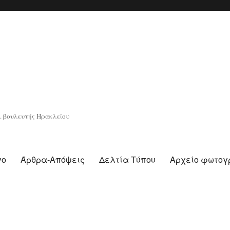
. βουλευτής Ηρακλείου
γο
Άρθρα-Απόψεις
Δελτία Τύπου
Αρχείο φωτο