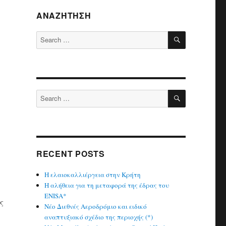
ΑΝΑΖΉΤΗΣΗ
SEARCH
Search
for:
SEARCH
Search
for:
RECENT POSTS
Η ελαιοκαλλιέργεια στην Κρήτη
Η αλήθεια για τη μεταφορά της έδρας του
ENISA*
ς
Νέο Διεθνές Αεροδρόμιο και ειδικό
αναπτυξιακό σχέδιο της περιοχής (*)