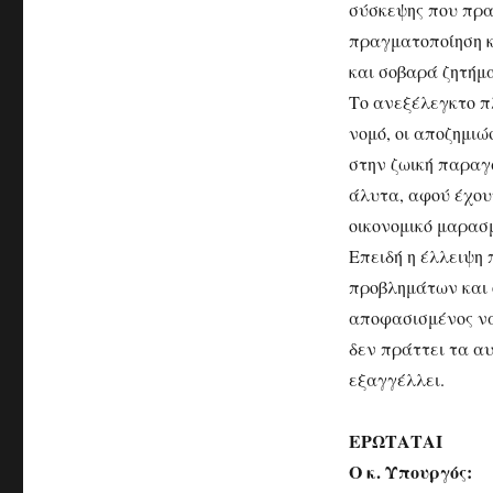
σύσκεψης που πρα
πραγματοποίηση κ
και σοβαρά ζητήμ
Το ανεξέλεγκτο π
νομό, οι αποζημιώ
στην ζωική παραγ
άλυτα, αφού έχου
οικονομικό μαρασμ
Επειδή η έλλειψη 
προβλημάτων και 
αποφασισμένος να
δεν πράττει τα αυ
εξαγγέλλει.
ΕΡΩΤΑΤΑΙ
Ο κ. Υπουργός: