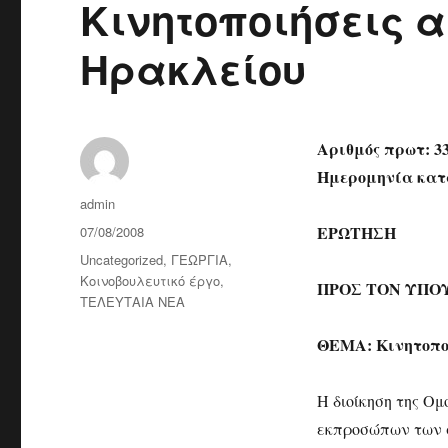
Κινητοποιήσεις 
Ηρακλείου
Αριθμός πρωτ: 3
Ημερομηνία κατά
Author
admin
Posted
ΕΡΩΤΗΣΗ
07/08/2008
on
Categories
Uncategorized
,
ΓΕΩΡΓΙΑ
,
Κοινοβουλευτικό έργο
,
ΠΡΟΣ ΤΟΝ ΥΠΟ
ΤΕΛΕΥΤΑΙΑ ΝΕΑ
ΘΕΜΑ: Κινητοποι
Η διοίκηση της Ο
εκπροσώπων των α