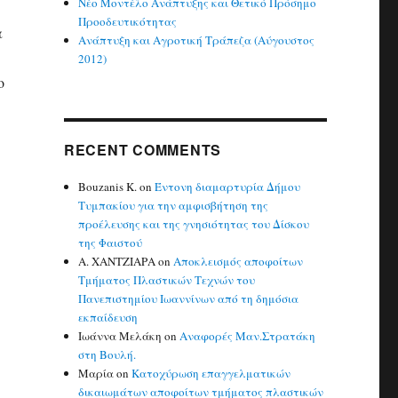
Νέο Μοντέλο Ανάπτυξης και Θετικό Πρόσημο
Προοδευτικότητας
α
Ανάπτυξη και Αγροτική Τράπεζα (Αύγουστος
2012)
ο
RECENT COMMENTS
Bouzanis K.
on
Έντονη διαμαρτυρία Δήμου
Τυμπακίου για την αμφισβήτηση της
προέλευσης και της γνησιότητας του Δίσκου
της Φαιστού
Α. ΧΑΝΤΖΙΑΡΑ
on
Αποκλεισμός αποφοίτων
Τμήματος Πλαστικών Τεχνών του
Πανεπιστημίου Ιωαννίνων από τη δημόσια
εκπαίδευση
Ιωάννα Μελάκη
on
Αναφορές Μαν.Στρατάκη
στη Βουλή.
Μαρία
on
Κατοχύρωση επαγγελματικών
δικαιωμάτων αποφοίτων τμήματος πλαστικών