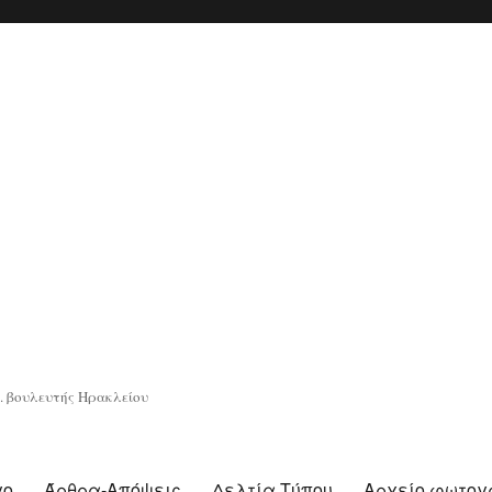
. βουλευτής Ηρακλείου
γο
Άρθρα-Απόψεις
Δελτία Τύπου
Αρχείο φωτο