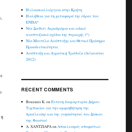
Η ελαιοκαλλιέργεια στην Κρήτη
Η αλήθεια για τη μεταφορά της έδρας του
.
ENISA*
Νέο Διεθνές Αεροδρόμιο και ειδικό
αναπτυξιακό σχέδιο της περιοχής (*)
Νέο Μοντέλο Ανάπτυξης και Θετικό Πρόσημο
Προοδευτικότητας
Ανάπτυξη και Αγροτική Τράπεζα (Αύγουστος
2012)
σε
RECENT COMMENTS
ο
Bouzanis K.
on
Έντονη διαμαρτυρία Δήμου
Τυμπακίου για την αμφισβήτηση της
προέλευσης και της γνησιότητας του Δίσκου
 η
της Φαιστού
ς
Α. ΧΑΝΤΖΙΑΡΑ
on
Αποκλεισμός αποφοίτων