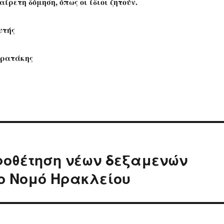
αίρετη δόμηση, όπως οι ίδιοι ζητούν.
υτής
τρατάκης
ροθέτηση νέων δεξαμενών
ο Νομό Ηρακλείου