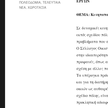
ΕΡΓΩΝ
ΠΟΛΕΟΔΟΜΙΑ
,
ΤΕΛΕΥΤΑΙΑ
ΝΕΑ
,
ΧΩΡΟΤΑΞΙΑ
ΘΕΜΑ: Κινητοποι
Σε δυναμικές κινη
εκτός σχεδίου πό
προβλήματα που α
Ο Σύλλογος Οικισ
στην ιδιαιτερότητ
προφανές, όπως αν
σχέση με άλλες πε
Τα υπέρογκα πρόσ
και για τη διατή
οικιών ως αυθαιρέ
σχέδιο πόλης, είν
προκλητική αδιαφ