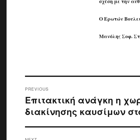
σχέση με την αυθ
Ο Ερωτών Βουλε
Μανόλης Σοφ. Σ
Post
PREVIOUS
navigation
Επιτακτική ανάγκη η χω
Previous
post:
διακίνησης καυσίμων στ
NEXT