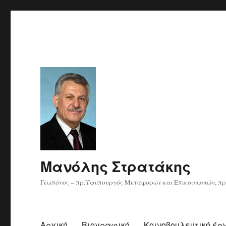
Μανόλης Στρατάκης
Γεωπόνος – πρ.Υφυπουργός Μεταφορών και Επικοινωνιών, πρ
Αρχική
Βιογραφικό
Κοινοβουλευτικό έρ