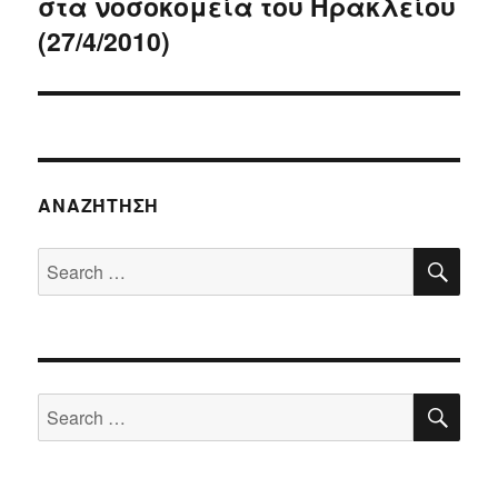
στα νοσοκομεία του Ηρακλείου
(27/4/2010)
ΑΝΑΖΉΤΗΣΗ
SE
Search
for:
SE
Search
for: