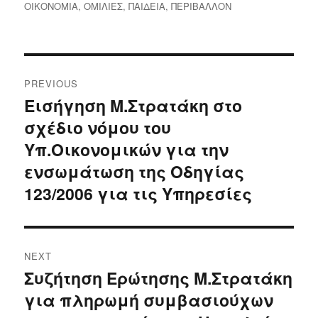
ΟΙΚΟΝΟΜΙΑ
,
ΟΜΙΛΙΕΣ
,
ΠΑΙΔΕΙΑ
,
ΠΕΡΙΒΑΛΛΟΝ
Post
PREVIOUS
navigation
Εισήγηση Μ.Στρατάκη στο
Previous
σχέδιο νόμου του
post:
Υπ.Οικονομικών για την
ενσωμάτωση της Οδηγίας
123/2006 για τις Υπηρεσίες
NEXT
Συζήτηση Ερώτησης Μ.Στρατάκη
Next
για πληρωμή συμβασιούχων
post: