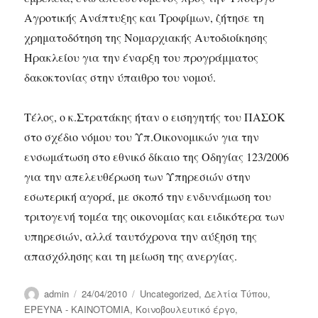
Αγροτικής Ανάπτυξης και Τροφίμων, ζήτησε τη
χρηματοδότηση της Νομαρχιακής Αυτοδιοίκησης
Ηρακλείου για την έναρξη του προγράμματος
δακοκτονίας στην ύπαιθρο του νομού.
Τέλος, ο κ.Στρατάκης ήταν ο εισηγητής του ΠΑΣΟΚ
στο σχέδιο νόμου του Υπ.Οικονομικών για την
ενσωμάτωση στο εθνικό δίκαιο της Οδηγίας 123/2006
για την απελευθέρωση των Υπηρεσιών στην
εσωτερική αγορά, με σκοπό την ενδυνάμωση του
τριτογενή τομέα της οικονομίας και ειδικότερα των
υπηρεσιών, αλλά ταυτόχρονα την αύξηση της
απασχόλησης και τη μείωση της ανεργίας.
Author
Posted
Categories
admin
24/04/2010
Uncategorized
,
Δελτία Τύπου
,
on
ΕΡΕΥΝΑ - ΚΑΙΝΟΤΟΜΙΑ
,
Κοινοβουλευτικό έργο
,