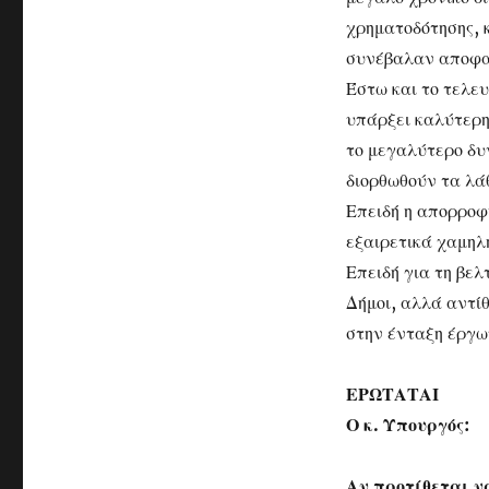
χρηματοδότησης, κ
συνέβαλαν αποφασ
Έστω και το τελευ
υπάρξει καλύτερη
το μεγαλύτερο δυ
διορθωθούν τα λά
Επειδή η απορρο
εξαιρετικά χαμηλ
Επειδή για τη βε
Δήμοι, αλλά αντίθ
στην ένταξη έργω
ΕΡΩΤΑΤΑΙ
Ο κ. Υπουργός:
Αν προτίθεται ν