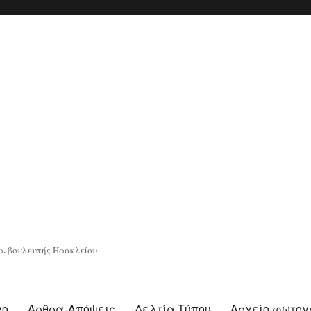
. βουλευτής Ηρακλείου
γο
Άρθρα-Απόψεις
Δελτία Τύπου
Αρχείο φωτο