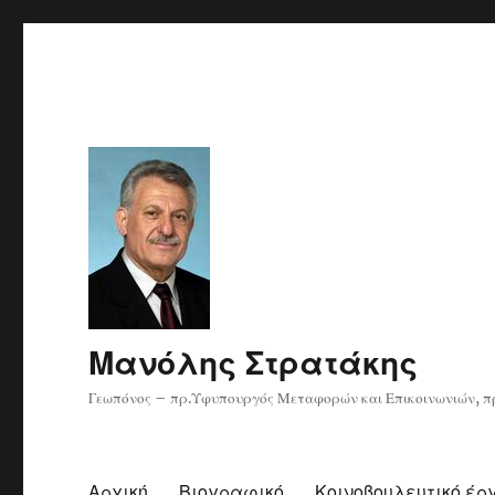
Μανόλης Στρατάκης
Γεωπόνος – πρ.Υφυπουργός Μεταφορών και Επικοινωνιών, πρ
Αρχική
Βιογραφικό
Κοινοβουλευτικό έρ