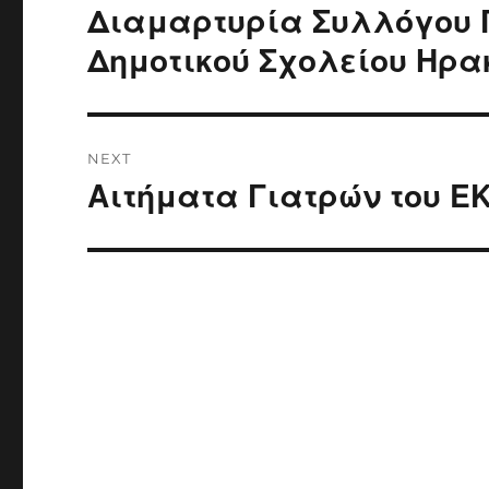
navigation
Διαμαρτυρία Συλλόγου Γ
Previous
post:
Δημοτικού Σχολείου Ηρα
NEXT
Αιτήματα Γιατρών του Ε
Next
post: