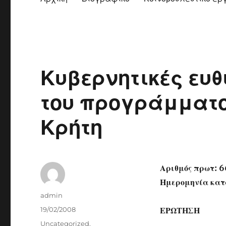
Κυβερνητικές ευθ
του προγράμματο
Κρήτη
Αριθμός πρωτ: 6
Ημερομηνία κατ
Author
admin
Posted
19/02/2008
ΕΡΩΤΗΣΗ
on
Categories
Uncategorized
,