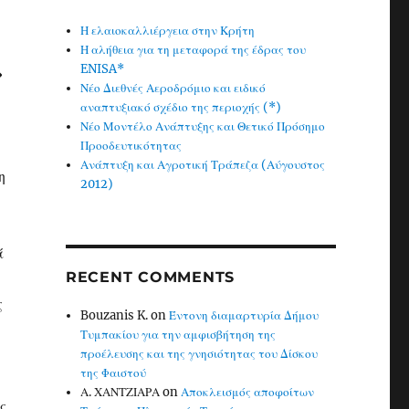
Η ελαιοκαλλιέργεια στην Κρήτη
Η αλήθεια για τη μεταφορά της έδρας του
ENISA*
»
Νέο Διεθνές Αεροδρόμιο και ειδικό
αναπτυξιακό σχέδιο της περιοχής (*)
Νέο Μοντέλο Ανάπτυξης και Θετικό Πρόσημο
Προοδευτικότητας
,
Ανάπτυξη και Αγροτική Τράπεζα (Αύγουστος
η
2012)
ά
RECENT COMMENTS
ς
Bouzanis K.
on
Έντονη διαμαρτυρία Δήμου
Τυμπακίου για την αμφισβήτηση της
προέλευσης και της γνησιότητας του Δίσκου
της Φαιστού
Α. ΧΑΝΤΖΙΑΡΑ
on
Αποκλεισμός αποφοίτων
ς