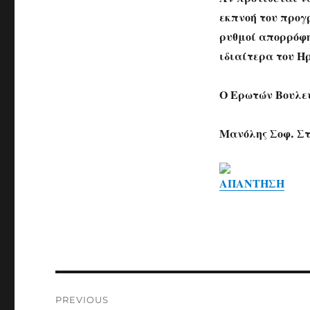
εκπνοή του προγ
ρυθμοί απορρόφη
ιδιαίτερα του Η
Ο Ερωτών Βουλε
Μανόλης Σοφ. Σ
ΑΠΑΝΤΗΣΗ
Post
PREVIOUS