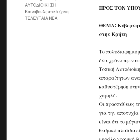
ΑΥΤΟΔΙΟΙΚΗΣΗ
,
ΠΡΟΣ ΤΟN ΥΠΟ
Κοινοβουλευτικό έργο
,
ΤΕΛΕΥΤΑΙΑ ΝΕΑ
ΘΕΜΑ: Κυβερνητ
στην Κρήτη
Το πολυδιαφημισ
ένα χρόνο πριν απ
Τοπική Αυτοδιοίκ
απαραίτητων αναπ
καθυστέρηση στην
χαμηλή.
Οι προσπάθειες τ
για την αποτυχία
είναι ότι το μέγι
θεσμικό πλαίσιο 
μεγάλο χρονικό δ