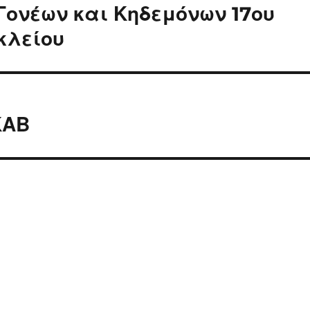
ονέων και Κηδεμόνων 17ου
κλείου
ΚΑΒ