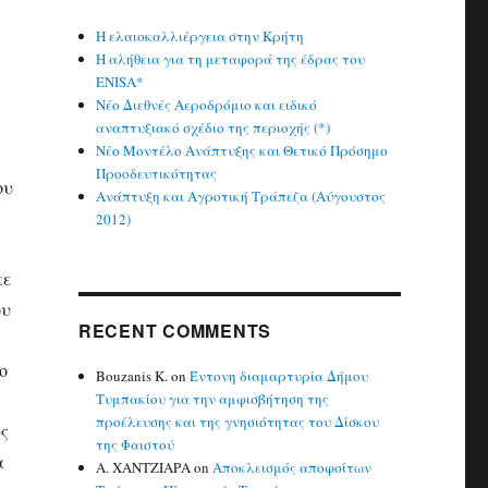
Η ελαιοκαλλιέργεια στην Κρήτη
Η αλήθεια για τη μεταφορά της έδρας του
ENISA*
Νέο Διεθνές Αεροδρόμιο και ειδικό
αναπτυξιακό σχέδιο της περιοχής (*)
Νέο Μοντέλο Ανάπτυξης και Θετικό Πρόσημο
Προοδευτικότητας
ου
Ανάπτυξη και Αγροτική Τράπεζα (Αύγουστος
2012)
κε
ου
RECENT COMMENTS
ο
Bouzanis K.
on
Έντονη διαμαρτυρία Δήμου
Τυμπακίου για την αμφισβήτηση της
προέλευσης και της γνησιότητας του Δίσκου
υς
της Φαιστού
α
Α. ΧΑΝΤΖΙΑΡΑ
on
Αποκλεισμός αποφοίτων