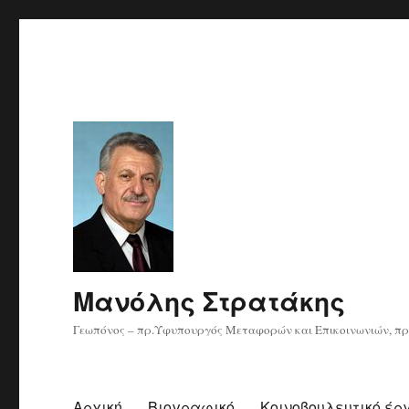
Μανόλης Στρατάκης
Γεωπόνος – πρ.Υφυπουργός Μεταφορών και Επικοινωνιών, πρ
Αρχική
Βιογραφικό
Κοινοβουλευτικό έρ