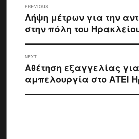
Post
PREVIOUS
navigation
Λήψη μέτρων για την αν
Previous
post:
στην πόλη του Ηρακλείο
NEXT
Αθέτηση εξαγγελίας για
Next
post:
αμπελουργία στο ΑΤΕΙ 