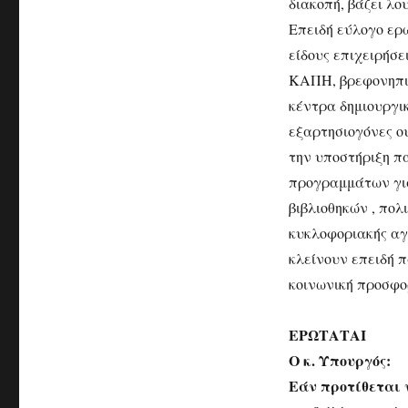
διακοπή, βάζει λο
Επειδή εύλογο ερώ
είδους επιχειρήσε
ΚΑΠΗ, βρεφονηπια
κέντρα δημιουργι
εξαρτησιογόνες ο
την υποστήριξη π
προγραμμάτων για
βιβλιοθηκών , πο
κυκλοφοριακής αγω
κλείνουν επειδή 
κοινωνική προσφο
ΕΡΩΤΑΤΑΙ
Ο κ. Υπουργός:
Εάν προτίθεται 