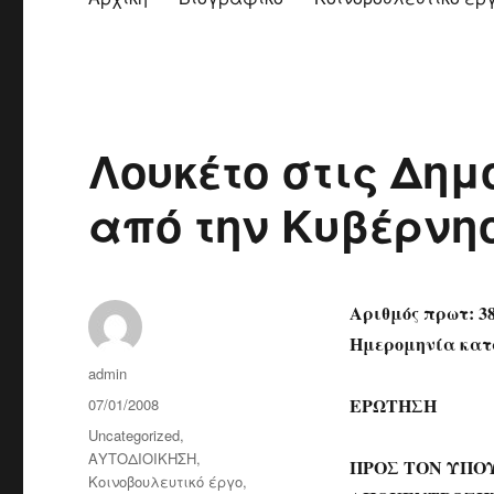
Λουκέτο στις Δημ
από την Κυβέρνη
Αριθμός πρωτ: 3
Ημερομηνία κατά
Author
admin
Posted
ΕΡΩΤΗΣΗ
07/01/2008
on
Categories
Uncategorized
,
ΑΥΤΟΔΙΟΙΚΗΣΗ
,
ΠΡΟΣ ΤΟΝ ΥΠΟ
Κοινοβουλευτικό έργο
,