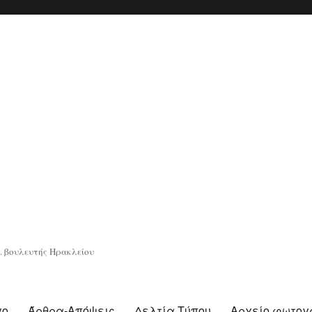
. βουλευτής Ηρακλείου
γο
Άρθρα-Απόψεις
Δελτία Τύπου
Αρχείο φωτο