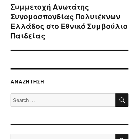
Συμμετοχή Ανωτάτης
Next
Συνομοσπονδίας Πολυτέκνων
post:
Ελλάδος στο Εθνικό Συμβούλιο
Παιδείας
ΑΝΑΖΉΤΗΣΗ
SE
Search
for:
SE
Search