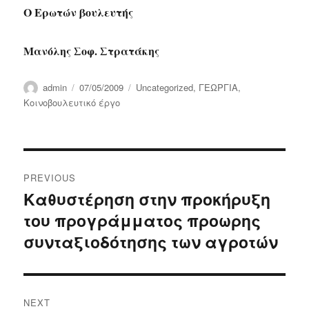
Ο Ερωτών βουλευτής
Μανόλης Σοφ. Στρατάκης
Author
Posted
Categories
admin
07/05/2009
Uncategorized
,
ΓΕΩΡΓΙΑ
,
on
Κοινοβουλευτικό έργο
Post
PREVIOUS
navigation
Καθυστέρηση στην προκήρυξη
Previous
του προγράμματος προωρης
post:
συνταξιοδότησης των αγροτών
NEXT