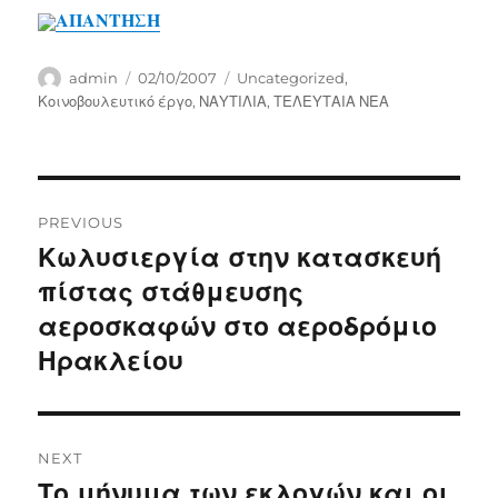
ΑΠΑΝΤΗΣΗ
Author
Posted
Categories
admin
02/10/2007
Uncategorized
,
on
Κοινοβουλευτικό έργο
,
ΝΑΥΤΙΛΙΑ
,
ΤΕΛΕΥΤΑΙΑ ΝΕΑ
Post
PREVIOUS
navigation
Κωλυσιεργία στην κατασκευή
Previous
post:
πίστας στάθμευσης
αεροσκαφών στο αεροδρόμιο
Ηρακλείου
NEXT
Το μήνυμα των εκλογών και οι
Next