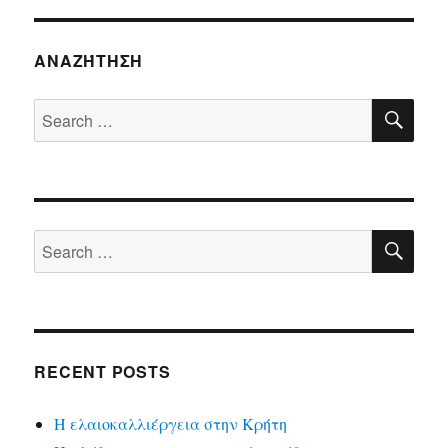
ΑΝΑΖΉΤΗΣΗ
SE
Search
for:
SE
Search
for:
RECENT POSTS
Η ελαιοκαλλιέργεια στην Κρήτη