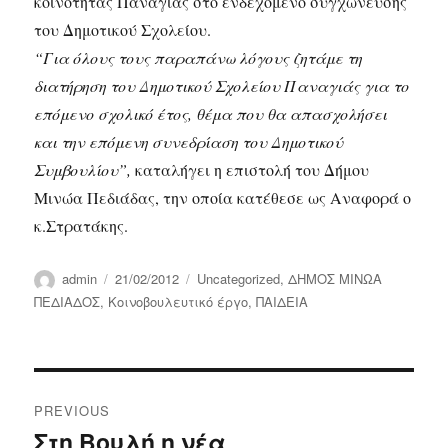
κοινότητας Παναγιάς στο ενδεχόμενο συγχώνευσης
του Δημοτικού Σχολείου.
“Για όλους τους παραπάνω λόγους ζητάμε τη
διατήρηση του Δημοτικού Σχολείου Παναγιάς για το
επόμενο σχολικό έτος, θέμα που θα απασχολήσει
και την επόμενη συνεδρίαση του Δημοτικού
Συμβουλίου”,
καταλήγει η επιστολή του Δήμου
Μινώα Πεδιάδας, την οποία κατέθεσε ως Αναφορά ο
κ.Στρατάκης.
Author
Posted
Categories
admin
21/02/2012
Uncategorized
,
ΔΗΜΟΣ ΜΙΝΩΑ
on
ΠΕΔΙΑΔΟΣ
,
Κοινοβουλευτικό έργο
,
ΠΑΙΔΕΙΑ
Post
PREVIOUS
navigation
Στη Βουλή η νέα
Previous