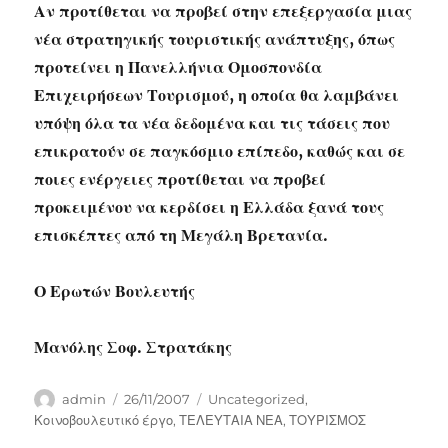
Αν προτίθεται να προβεί στην επεξεργασία μιας
νέα στρατηγικής τουριστικής ανάπτυξης, όπως
προτείνει η Πανελλήνια Ομοσπονδία
Επιχειρήσεων Τουρισμού, η οποία θα λαμβάνει
υπόψη όλα τα νέα δεδομένα και τις τάσεις που
επικρατούν σε παγκόσμιο επίπεδο, καθώς και σε
ποιες ενέργειες προτίθεται να προβεί
προκειμένου να κερδίσει η Ελλάδα ξανά τους
επισκέπτες από τη Μεγάλη Βρετανία.
Ο Ερωτών Βουλευτής
Μανόλης Σοφ. Στρατάκης
Author
Posted
Categories
admin
26/11/2007
Uncategorized
,
on
Κοινοβουλευτικό έργο
,
ΤΕΛΕΥΤΑΙΑ ΝΕΑ
,
ΤΟΥΡΙΣΜΟΣ