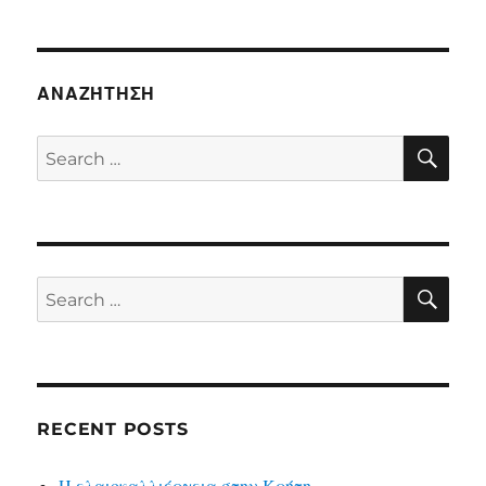
ΑΝΑΖΉΤΗΣΗ
SE
Search
for:
SE
Search
for:
RECENT POSTS