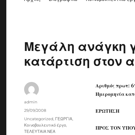
Μεγάλη ανάγκη γ
κατάρτιση στον α
Αριθμός πρωτ: 6
Ημερομηνία κατ
Author
admin
Posted
29/09/2008
ΕΡΩΤΗΣΗ
on
Categories
Uncategorized
,
ΓΕΩΡΓΙΑ
,
Κοινοβουλευτικό έργο
,
ΠΡΟΣ ΤΟΝ ΥΠΟ
ΤΕΛΕΥΤΑΙΑ ΝΕΑ