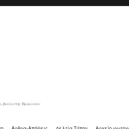
. βουλευτής Ηρακλείου
γο
Άρθρα-Απόψεις
Δελτία Τύπου
Αρχείο φωτο