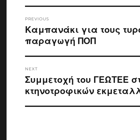
Post
PREVIOUS
navigation
Καμπανάκι για τους τυρ
Previous
post:
παραγωγή ΠΟΠ
NEXT
Συμμετοχή του ΓΕΩΤΕΕ σ
Next
post:
κτηνοτροφικών εκμεταλ