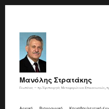
Μανόλης Στρατάκης
Γεωπόνος – πρ.Υφυπουργός Μεταφορών και Επικοινωνιών, πρ
Αρχική
Βιογραφικό
Κοινοβουλευτικό έρ