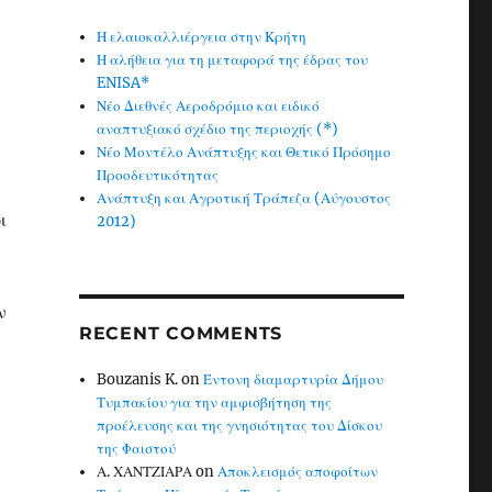
Η ελαιοκαλλιέργεια στην Κρήτη
Η αλήθεια για τη μεταφορά της έδρας του
ENISA*
Νέο Διεθνές Αεροδρόμιο και ειδικό
αναπτυξιακό σχέδιο της περιοχής (*)
Νέο Μοντέλο Ανάπτυξης και Θετικό Πρόσημο
Προοδευτικότητας
Ανάπτυξη και Αγροτική Τράπεζα (Αύγουστος
ι
2012)
ν
RECENT COMMENTS
Bouzanis K.
on
Έντονη διαμαρτυρία Δήμου
Τυμπακίου για την αμφισβήτηση της
προέλευσης και της γνησιότητας του Δίσκου
της Φαιστού
Α. ΧΑΝΤΖΙΑΡΑ
on
Αποκλεισμός αποφοίτων