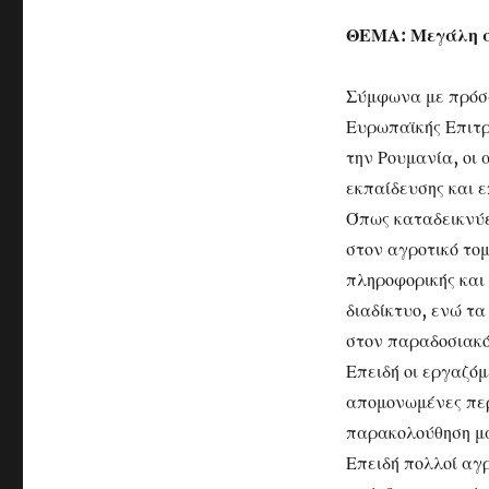
ΘΕΜΑ: Μεγάλη α
Σύμφωνα με πρόσφ
Ευρωπαϊκής Επιτρ
την Ρουμανία, οι
εκπαίδευσης και 
Όπως καταδεικνύετ
στον αγροτικό το
πληροφορικής και 
διαδίκτυο, ενώ τ
στον παραδοσιακό
Επειδή οι εργαζόμ
απομονωμένες περ
παρακολούθηση μ
Επειδή πολλοί αγ