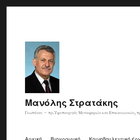
Μανόλης Στρατάκης
Γεωπόνος – πρ.Υφυπουργός Μεταφορών και Επικοινωνιών, πρ
Αρχική
Βιογραφικό
Κοινοβουλευτικό έρ