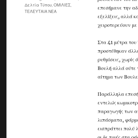
Δελτία Τύπου
,
ΟΜΙΛΙΕΣ
,
επεσήμανε την αδ
ΤΕΛΕΥΤΑΙΑ ΝΕΑ
εξελίξεις, αλλά κ
χειροτερεύουν με
Στα 41 μέτρα του
προστέθηκαν άλλα
ρυθμίσεις, χωρίς 
Βουλή αλλά ούτε 
αίτημα των Βουλε
Παράλληλα επεσήμ
εντελώς κωμικοτρα
παραγωγής των αγ
λιπάσματα, φάρμα
εισπράττει πολύ 
οι δε τιμές στα 