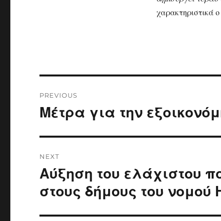
χαρακτηριστικά ο
Post
PREVIOUS
navigation
Μέτρα για την εξοικονό
Previous
post:
NEXT
Αύξηση του ελάχιστου π
Next
post:
στους δήμους του νομού