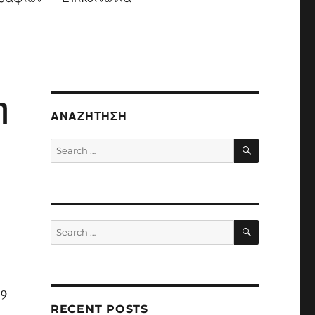
η
ΑΝΑΖΉΤΗΣΗ
SEARCH
Search
for:
SEARCH
Search
for:
29
RECENT POSTS