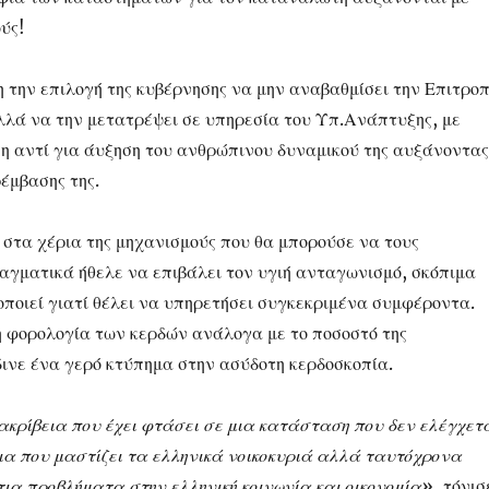
ύς!
 την επιλογή της κυβέρνησης να μην αναβαθμίσει την Επιτρο
λά να την μετατρέψει σε υπηρεσία του Υπ.Ανάπτυξης, με
η αντί για άυξηση του ανθρώπινου δυναμικού της αυξάνοντας
έμβασης της.
 στα χέρια της μηχανισμούς που θα μπορούσε να τους
ραγματικά ήθελε να επιβάλει τον υγιή ανταγωνισμό, σκόπιμα
οποιεί γιατί θέλει να υπηρετήσει συγκεκριμένα συμφέροντα.
η φορολογία των κερδών ανάλογα με το ποσοστό της
δινε ένα γερό κτύπημα στην ασύδοτη κερδοσκοπία.
ακρίβεια που έχει φτάσει σε μια κατάσταση που δεν ελέγχετ
εια που μαστίζει τα ελληνικά νοικοκυριά αλλά ταυτόχρονα
τια προβλήματα στην ελληνική κοινωνία και οικονομία»
, τόνισ