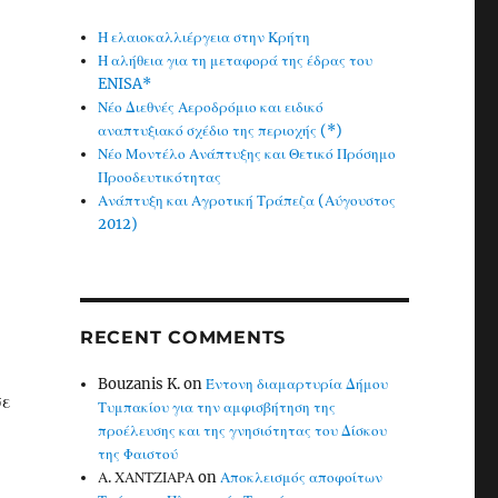
Η ελαιοκαλλιέργεια στην Κρήτη
Η αλήθεια για τη μεταφορά της έδρας του
ENISA*
Νέο Διεθνές Αεροδρόμιο και ειδικό
αναπτυξιακό σχέδιο της περιοχής (*)
Νέο Μοντέλο Ανάπτυξης και Θετικό Πρόσημο
Προοδευτικότητας
Ανάπτυξη και Αγροτική Τράπεζα (Αύγουστος
2012)
RECENT COMMENTS
Bouzanis K.
on
Έντονη διαμαρτυρία Δήμου
σε
Τυμπακίου για την αμφισβήτηση της
προέλευσης και της γνησιότητας του Δίσκου
της Φαιστού
Α. ΧΑΝΤΖΙΑΡΑ
on
Αποκλεισμός αποφοίτων