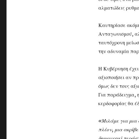
αλματώδεις ρυθμο
Καυτηρίασε ακόμη
Ανταγωνισμού, αλ
ταυτόχρονη μείωσ
την αδυναμία παρ
Η Κυβέρνηση έχει
αξιοποιήσει αν π
όμως δεν τους αξι
Για παράδειγμα, 
κερδοφορίας θα έ
«Μιλάμε για μια 
πλέον, μια ακρίβ
δημιουργεί τεράσ