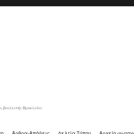
. βουλευτής Ηρακλείου
γο
Άρθρα-Απόψεις
Δελτία Τύπου
Αρχείο φωτο