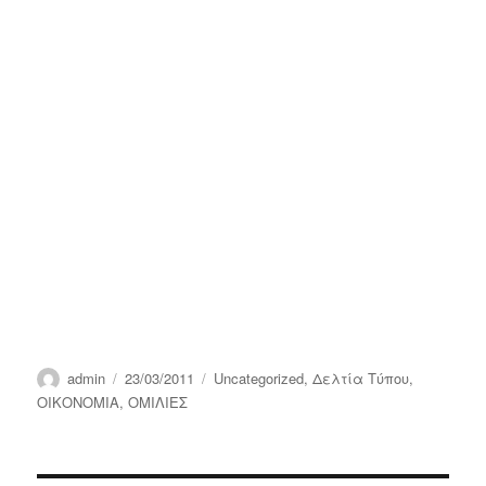
Author
Posted
Categories
admin
23/03/2011
Uncategorized
,
Δελτία Τύπου
,
on
ΟΙΚΟΝΟΜΙΑ
,
ΟΜΙΛΙΕΣ