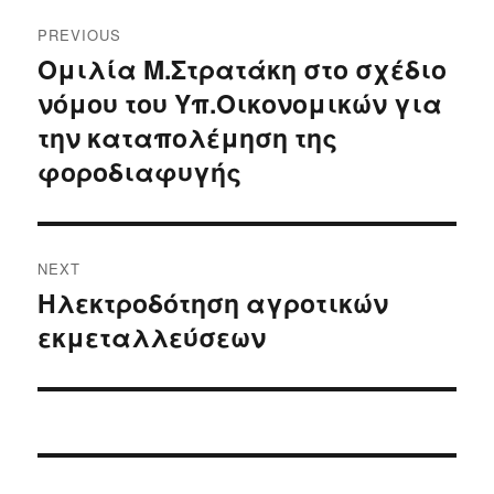
Post
PREVIOUS
navigation
Ομιλία Μ.Στρατάκη στο σχέδιο
Previous
νόμου του Υπ.Οικονομικών για
post:
την καταπολέμηση της
φοροδιαφυγής
NEXT
Ηλεκτροδότηση αγροτικών
Next
εκμεταλλεύσεων
post: