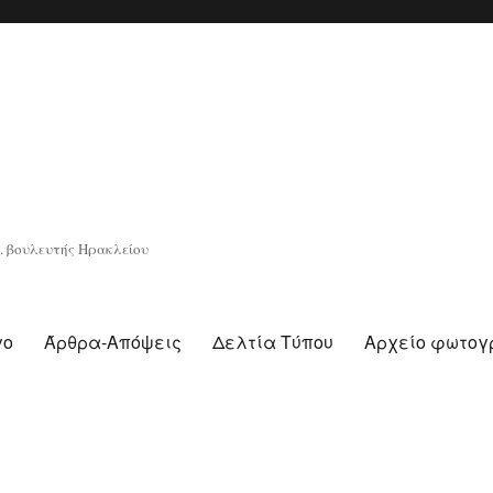
. βουλευτής Ηρακλείου
γο
Άρθρα-Απόψεις
Δελτία Τύπου
Αρχείο φωτο