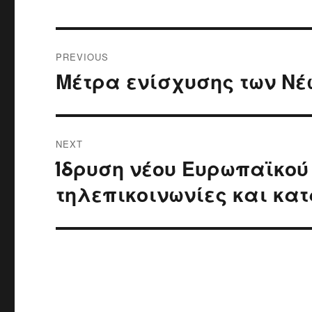
Post
PREVIOUS
navigation
Μέτρα ενίσχυσης των Νέ
Previous
post:
NEXT
Ίδρυση νέου Ευρωπαϊκού
Next
post:
τηλεπικοινωνίες και κα