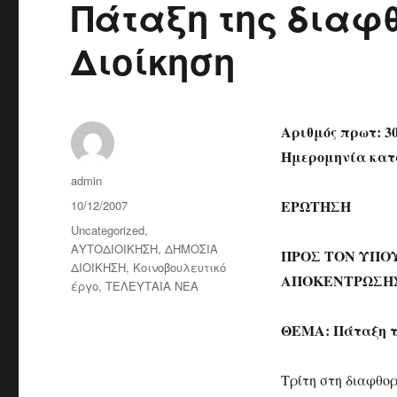
Πάταξη της διαφ
Διοίκηση
Αριθμός πρωτ: 3
Ημερομηνία κατάθ
Author
admin
Posted
ΕΡΩΤΗΣΗ
10/12/2007
on
Categories
Uncategorized
,
ΑΥΤΟΔΙΟΙΚΗΣΗ
,
ΔΗΜΟΣΙΑ
ΠΡΟΣ ΤΟΝ ΥΠΟ
ΔΙΟΙΚΗΣΗ
,
Κοινοβουλευτικό
ΑΠΟΚΕΝΤΡΩΣΗ
έργο
,
ΤΕΛΕΥΤΑΙΑ ΝΕΑ
ΘΕΜΑ: Πάταξη τη
Τρίτη στη διαφθο