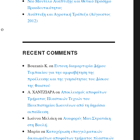
Νέο Μοντέλο Ανάπτυξης και Θετικό Πρόσημο
Προοδευτικότητας
Ανάπτυξη και Αγροτική Τράπεζα (Αύγουστος
2012)
 ο
RECENT COMMENTS
Bouzanis K.
on
Έντονη διαμαρτυρία Δήμου
Τυμπακίου για την αμφισβήτηση της
προέλευσης και της γνησιότητας του Δίσκου
της Φαιστού
Α. ΧΑΝΤΖΙΑΡΑ
on
Αποκλεισμός αποφοίτων
Τμήματος Πλαστικών Τεχνών του
Πανεπιστημίου Ιωαννίνων από τη δημόσια
εκπαίδευση
Ιωάννα Μελάκη
on
Αναφορές Μαν.Στρατάκη
στη Βουλή.
Μαρία
on
Κατοχύρωση επαγγελματικών
δικαιωμάτων αποφοίτων τμήματος πλαστικών