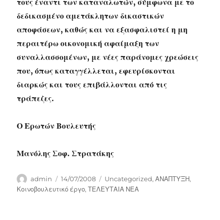
τους έναντι των καταναλωτών, σύμφωνα με το
δεδικασμένο αμετάκλητων δικαστικών
αποφάσεων, καθώς και να εξασφαλιστεί η μη
περαιτέρω οικονομική αφαίμαξη των
συναλλασσομένων, με νέες παράνομες χρεώσεις
που, όπως καταγγέλλεται, εφευρίσκονται
διαρκώς και τους επιβάλλονται από τις
τράπεζες.
Ο Ερωτών Βουλευτής
Μανόλης Σοφ. Στρατάκης
Author
Posted
Categories
admin
14/07/2008
Uncategorized
,
ΑΝΑΠΤΥΞΗ
,
on
Κοινοβουλευτικό έργο
,
ΤΕΛΕΥΤΑΙΑ ΝΕΑ