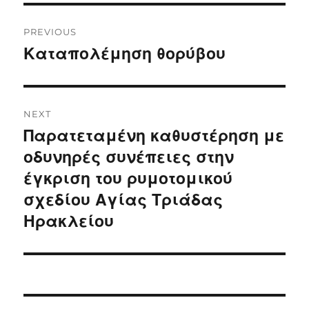
Post
PREVIOUS
navigation
Καταπολέμηση θορύβου
Previous
post:
NEXT
Παρατεταμένη καθυστέρηση με
Next
post:
οδυνηρές συνέπειες στην
έγκριση του ρυμοτομικού
σχεδίου Αγίας Τριάδας
Ηρακλείου