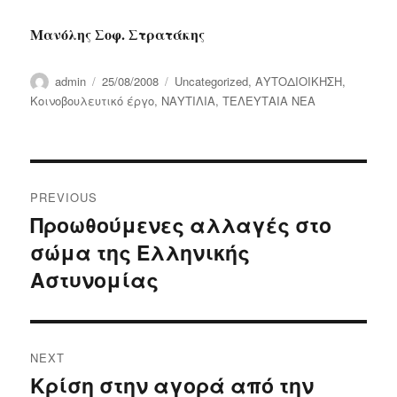
Μανόλης Σοφ. Στρατάκης
Author
Posted
Categories
admin
25/08/2008
Uncategorized
,
ΑΥΤΟΔΙΟΙΚΗΣΗ
,
on
Κοινοβουλευτικό έργο
,
ΝΑΥΤΙΛΙΑ
,
ΤΕΛΕΥΤΑΙΑ ΝΕΑ
Post
PREVIOUS
navigation
Προωθούμενες αλλαγές στο
Previous
σώμα της Ελληνικής
post:
Αστυνομίας
NEXT
Κρίση στην αγορά από την
Next