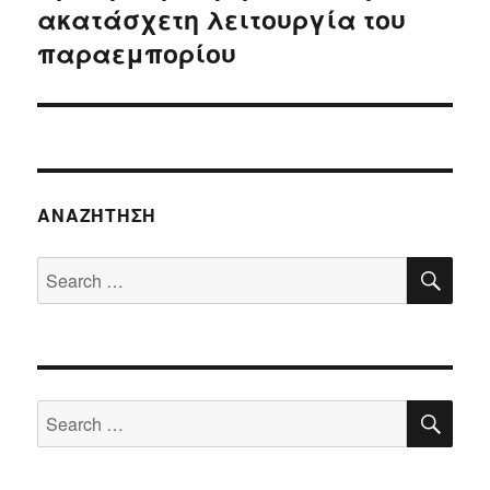
ακατάσχετη λειτουργία του
post:
παραεμπορίου
ΑΝΑΖΉΤΗΣΗ
SE
Search
for:
SE
Search
for: