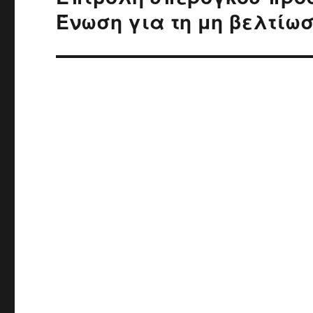
post:
Ένωση για τη μη βελτίω