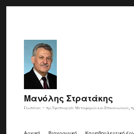
Μανόλης Στρατάκης
Γεωπόνος – πρ.Υφυπουργός Μεταφορών και Επικοινωνιών, πρ
Αρχική
Βιογραφικό
Κοινοβουλευτικό έρ