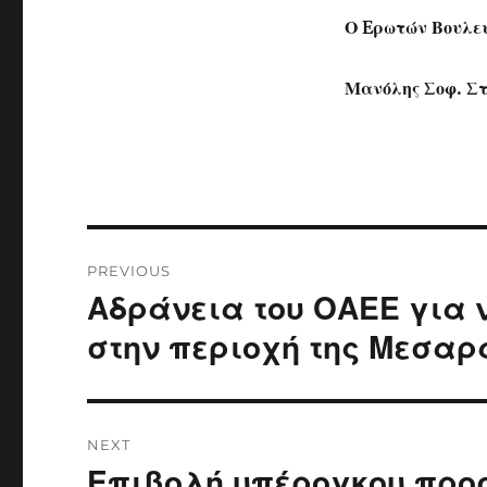
Ο Eρωτών Βουλε
Μανόλης Σοφ. Σ
Post
PREVIOUS
navigation
Αδράνεια του ΟΑΕΕ για 
Previous
post:
στην περιοχή της Μεσαρ
NEXT
Επιβολή υπέρογκου προ
Next