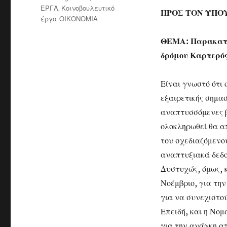
ΕΡΓΑ
,
Κοινοβουλευτικό
ΠΡΟΣ ΤΟΝ ΥΠΟ
έργο
,
ΟΙΚΟΝΟΜΙΑ
ΘΕΜΑ: Παρακατά
δρόμου Καρτερό
Είναι γνωστό ότι 
εξαιρετικής σημασ
αναπτυσσόμενες β
ολοκληρωθεί θα α
του σχεδιαζόμενο
αναπτυξιακά δεδο
Δυστυχώς, όμως, 
Νοέμβριο, για τη
για να συνεχιστού
Επειδή, και η Νο
για την ανάγκη 