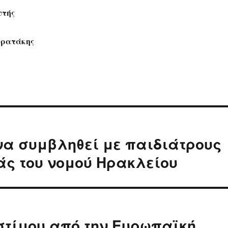
υτής
τρατάκης
να συμβληθεί με παιδιάτρους
άς του νομού Ηρακλείου
στίμου από την Ευρωπαϊκή