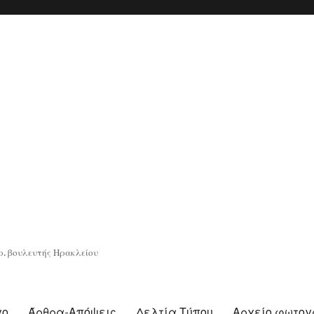
. βουλευτής Ηρακλείου
γο
Άρθρα-Απόψεις
Δελτία Τύπου
Αρχείο φωτο