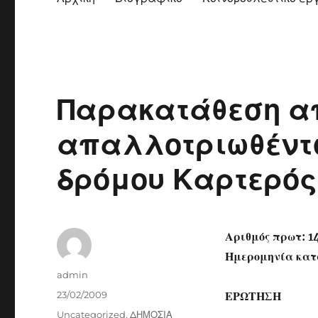
Παρακατάθεση α
απαλλοτριωθέντω
δρόμου Καρτερός
Αριθμός πρωτ: 
Ημερομηνία κατ
Author
admin
Posted
23/02/2009
ΕΡΩΤΗΣΗ
on
Categories
Uncategorized
,
ΔΗΜΟΣΙΑ