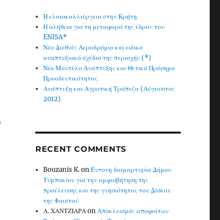
Η ελαιοκαλλιέργεια στην Κρήτη
Η αλήθεια για τη μεταφορά της έδρας του
ENISA*
Νέο Διεθνές Αεροδρόμιο και ειδικό
αναπτυξιακό σχέδιο της περιοχής (*)
Νέο Μοντέλο Ανάπτυξης και Θετικό Πρόσημο
Προοδευτικότητας
Ανάπτυξη και Αγροτική Τράπεζα (Αύγουστος
2012)
ν
RECENT COMMENTS
Bouzanis K.
on
Έντονη διαμαρτυρία Δήμου
Τυμπακίου για την αμφισβήτηση της
προέλευσης και της γνησιότητας του Δίσκου
της Φαιστού
Α. ΧΑΝΤΖΙΑΡΑ
on
Αποκλεισμός αποφοίτων