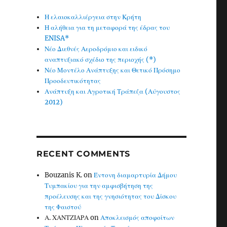
Η ελαιοκαλλιέργεια στην Κρήτη
Η αλήθεια για τη μεταφορά της έδρας του
ENISA*
Νέο Διεθνές Αεροδρόμιο και ειδικό
αναπτυξιακό σχέδιο της περιοχής (*)
Νέο Μοντέλο Ανάπτυξης και Θετικό Πρόσημο
Προοδευτικότητας
Ανάπτυξη και Αγροτική Τράπεζα (Αύγουστος
2012)
RECENT COMMENTS
Bouzanis K.
on
Έντονη διαμαρτυρία Δήμου
Τυμπακίου για την αμφισβήτηση της
προέλευσης και της γνησιότητας του Δίσκου
της Φαιστού
Α. ΧΑΝΤΖΙΑΡΑ
on
Αποκλεισμός αποφοίτων