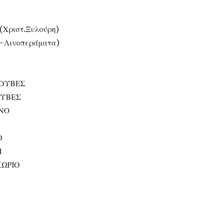
Χριστ.Ξυλούρη)
ι-Λινοπεράματα)
ΓΟΥΒΕΣ
ΟΥΒΕΣ
ΙΝΟ
Ο
Η
ΧΩΡΙΟ