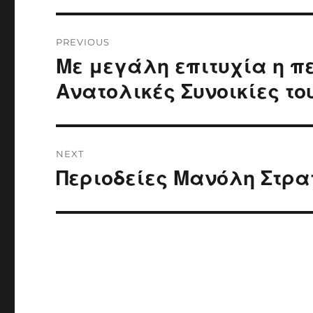
Post
PREVIOUS
navigation
Με μεγάλη επιτυχία η πε
Previous
post:
Ανατολικές Συνοικίες τ
NEXT
Περιοδείες Μανόλη Στρατ
Next
post: