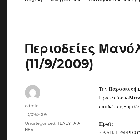
Περιοδείες Μανό
(11/9/2009)
Την
Παρασκευή 1
Ηρακλείου
κ.Μαν
Author
admin
επισκέψεις-ομιλίε
Posted
10/09/2009
on
Categories
Uncategorized
,
ΤΕΛΕΥΤΑΙΑ
Πρωϊ:
ΝΕΑ
• ΛΑΪΚΗ ΘΕΡΙΣΟ