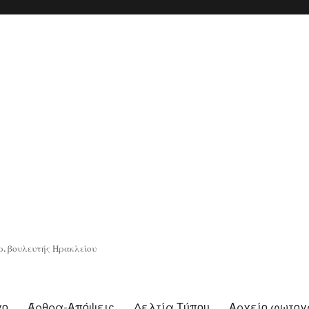
. βουλευτής Ηρακλείου
γο
Άρθρα-Απόψεις
Δελτία Τύπου
Αρχείο φωτο