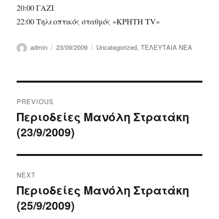
20:00 ΓΑΖΙ
22:00 Τηλεοπτικός σταθμός «ΚΡΗΤΗ TV»
Author
Posted
Categories
admin
23/09/2009
Uncategorized
,
ΤΕΛΕΥΤΑΙΑ ΝΕΑ
on
Post
PREVIOUS
navigation
Περιοδείες Μανόλη Στρατάκη
Previous
(23/9/2009)
post:
NEXT
Περιοδείες Μανόλη Στρατάκη
Next
(25/9/2009)
post: