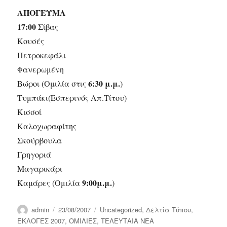
ΑΠΟΓΕΥΜΑ
17:00
Σίβας
Κουσές
Πετροκεφάλι
Φανερωμένη
6:30 μ.μ.
Βώροι (Ομιλία στις
)
Τυμπάκι(Εσπερινός Απ.Τίτου)
Κισσοί
Καλοχωραφίτης
Σκούρβουλα
Γρηγοριά
Μαγαρικάρι
9:00μ.μ.
Καμάρες (Ομιλία
)
Author
Posted
Categories
admin
23/08/2007
Uncategorized
,
Δελτία Τύπου
,
on
ΕΚΛΟΓΕΣ 2007
,
ΟΜΙΛΙΕΣ
,
ΤΕΛΕΥΤΑΙΑ ΝΕΑ