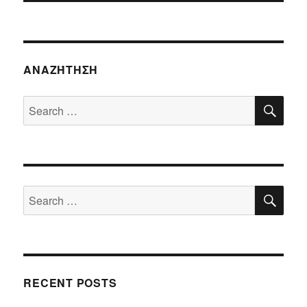
ΑΝΑΖΉΤΗΣΗ
SE
Search
for:
SE
Search
for:
RECENT POSTS