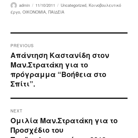
Author
Posted
Categories
admin
11/10/2011
Uncategorized
,
Κοινοβουλευτικό
on
έργο
,
ΟΙΚΟΝΟΜΙΑ
,
ΠΑΙΔΕΙΑ
Post
PREVIOUS
navigation
Απάντηση Καστανίδη στον
Previous
Μαν.Στρατάκη για το
post:
πρόγραμμα “Βοήθεια στο
Σπίτι”.
NEXT
Ομιλία Μαν.Στρατάκη για το
Next
Προσχέδιο του
post: