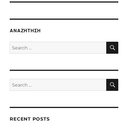
ΑΝΑΖΉΤΗΣΗ
SE
Search
for:
SE
Search
for:
RECENT POSTS