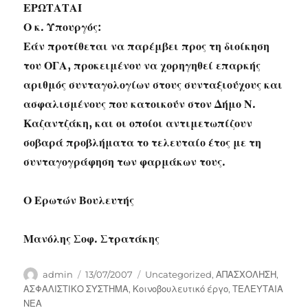
ΕΡΩΤΑΤΑΙ
Ο κ. Υπουργός:
Εάν προτίθεται να παρέμβει προς τη διοίκηση
του ΟΓΑ, προκειμένου να χορηγηθεί επαρκής
αριθμός συνταγολογίων στους συνταξιούχους και
ασφαλισμένους που κατοικούν στον Δήμο Ν.
Καζαντζάκη, και οι οποίοι αντιμετωπίζουν
σοβαρά προβλήματα το τελευταίο έτος με τη
συνταγογράφηση των φαρμάκων τους.
Ο Ερωτών Βουλευτής
Μανόλης Σοφ. Στρατάκης
Author
Posted
Categories
admin
13/07/2007
Uncategorized
,
ΑΠΑΣΧΟΛΗΣΗ
,
on
ΑΣΦΑΛΙΣΤΙΚΟ ΣΥΣΤΗΜΑ
,
Κοινοβουλευτικό έργο
,
ΤΕΛΕΥΤΑΙΑ
ΝΕΑ