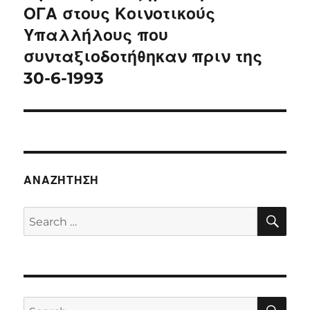
post:
ΟΓΑ στους Κοινοτικούς
Υπαλλήλους που
συνταξιοδοτήθηκαν πριν της
30-6-1993
ΑΝΑΖΉΤΗΣΗ
SE
Search
for:
SE
Search