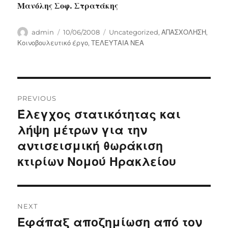
Μανόλης Σοφ. Στρατάκης
Author
Posted
Categories
admin
10/06/2008
Uncategorized
,
ΑΠΑΣΧΟΛΗΣΗ
,
on
Κοινοβουλευτικό έργο
,
ΤΕΛΕΥΤΑΙΑ ΝΕΑ
Post
PREVIOUS
navigation
Έλεγχος στατικότητας και
Previous
post:
λήψη μέτρων για την
αντισεισμική θωράκιση
κτιρίων Νομού Ηρακλείου
NEXT
Εφάπαξ αποζημίωση από τον
Next