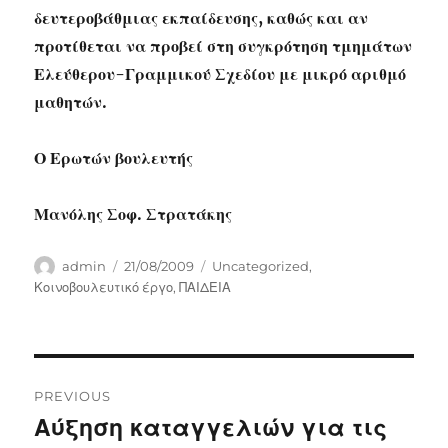
δευτεροβάθμιας εκπαίδευσης, καθώς και αν
προτίθεται να προβεί στη συγκρότηση τμημάτων
Ελεύθερου-Γραμμικού Σχεδίου με μικρό αριθμό
μαθητών.
Ο Ερωτών βουλευτής
Μανόλης Σοφ. Στρατάκης
Author
Posted
Categories
admin
21/08/2009
Uncategorized
,
on
Κοινοβουλευτικό έργο
,
ΠΑΙΔΕΙΑ
Post
PREVIOUS
navigation
Αύξηση καταγγελιών για τις
Previous