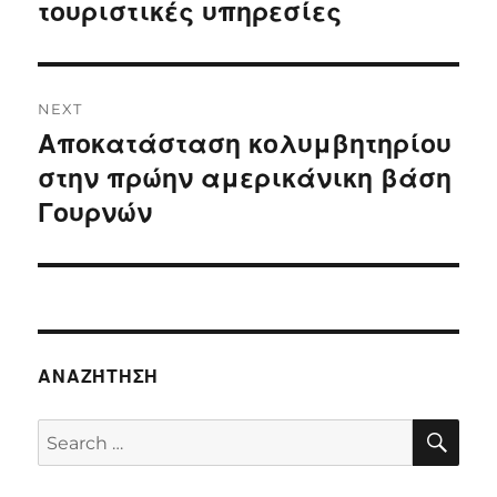
post:
τουριστικές υπηρεσίες
NEXT
Αποκατάσταση κολυμβητηρίου
Next
post:
στην πρώην αμερικάνικη βάση
Γουρνών
ΑΝΑΖΉΤΗΣΗ
SE
Search
for: