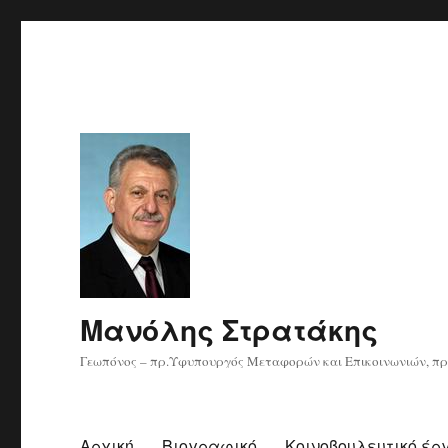
Μανόλης Στρατάκης
Γεωπόνος – πρ.Υφυπουργός Μεταφορών και Επικοινωνιών, πρ
Αρχική
Βιογραφικό
Κοινοβουλευτικό έρ