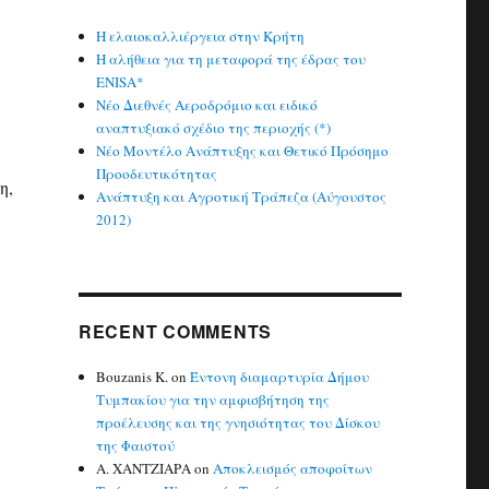
Η ελαιοκαλλιέργεια στην Κρήτη
Η αλήθεια για τη μεταφορά της έδρας του
ENISA*
Νέο Διεθνές Αεροδρόμιο και ειδικό
αναπτυξιακό σχέδιο της περιοχής (*)
Νέο Μοντέλο Ανάπτυξης και Θετικό Πρόσημο
Προοδευτικότητας
η,
Ανάπτυξη και Αγροτική Τράπεζα (Αύγουστος
2012)
RECENT COMMENTS
Bouzanis K.
on
Έντονη διαμαρτυρία Δήμου
Τυμπακίου για την αμφισβήτηση της
προέλευσης και της γνησιότητας του Δίσκου
της Φαιστού
Α. ΧΑΝΤΖΙΑΡΑ
on
Αποκλεισμός αποφοίτων