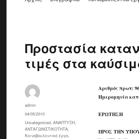
Προστασία καταν
τιμές στα καύσι
Αριθμός πρωτ: 9
Ημερομηνία κατά
Author
admin
Posted
ΕΡΩΤΗΣΗ
04/05/2010
on
Categories
Uncategorized
,
ΑΝΑΠΤΥΞΗ
,
ΑΝΤΑΓΩΝΙΣΤΙΚΟΤΗΤΑ
,
ΠΡΟΣ ΤΗΝ ΥΠΟ
Κοινοβουλευτικό έργο
,