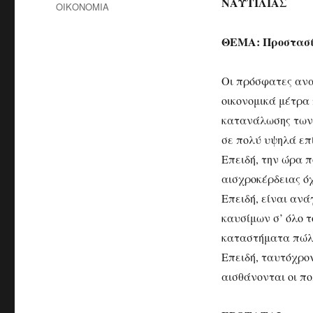
ΝΑΥΤΙΛΙΑΣ
ΟΙΚΟΝΟΜΙΑ
ΘΕΜΑ: Προστασία
Οι πρόσφατες ανα
οικονομικά μέτρα
κατανάλωσης των κ
σε πολύ υψηλά επί
Επειδή, την ώρα π
αισχροκέρδειας ό
Επειδή, είναι ανά
καυσίμων σ’ όλο τ
καταστήματα πώλ
Επειδή, ταυτόχρο
αισθάνονται οι πο