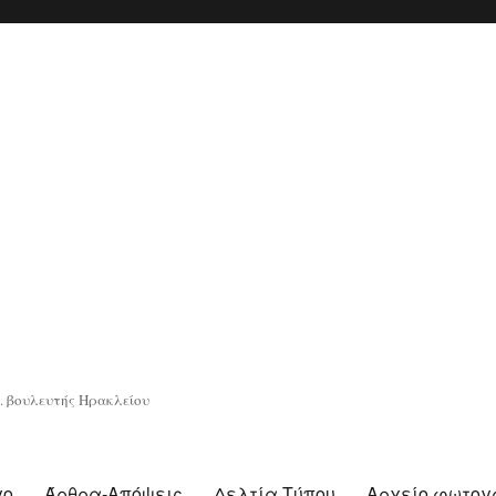
. βουλευτής Ηρακλείου
γο
Άρθρα-Απόψεις
Δελτία Τύπου
Αρχείο φωτο