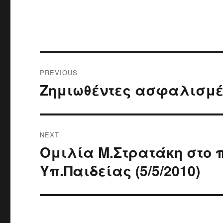
Post
PREVIOUS
navigation
Ζημιωθέντες ασφαλισμέν
Previous
post:
NEXT
Ομιλία Μ.Στρατάκη στο 
Next
post:
Υπ.Παιδείας (5/5/2010)