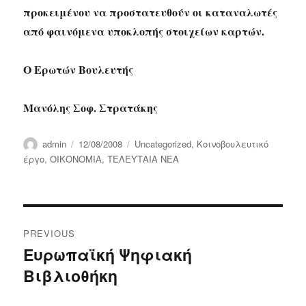
προκειμένου να προστατευθούν οι καταναλωτές
από φαινόμενα υποκλοπής στοιχείων καρτών.
Ο Ερωτών Βουλευτής
Μανόλης Σοφ. Στρατάκης
Author
Posted
Categories
admin
12/08/2008
Uncategorized
,
Κοινοβουλευτικό
on
έργο
,
ΟΙΚΟΝΟΜΙΑ
,
ΤΕΛΕΥΤΑΙΑ ΝΕΑ
Post
PREVIOUS
navigation
Ευρωπαϊκή Ψηφιακή
Previous
Βιβλιοθήκη
post: