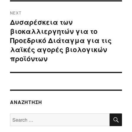
NEXT
Δυσαρέσκεια των
Next
βιοκαλλιεργητών για το
post:
Προεδρικό Διάταγμα για τις
λαϊκές αγορές βιολογικών
προϊόντων
ΑΝΑΖΉΤΗΣΗ
SE
Search
for: