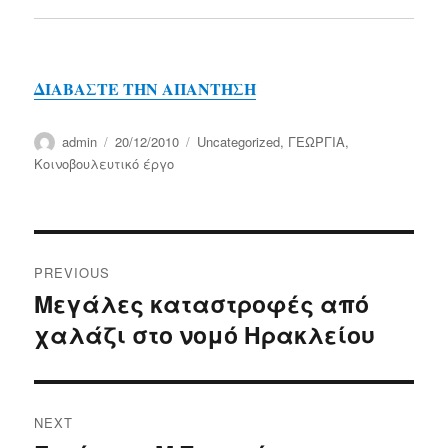
ΔΙΑΒΑΣΤΕ ΤΗΝ ΑΠΑΝΤΗΣΗ
Author
Posted
Categories
admin
20/12/2010
Uncategorized
,
ΓΕΩΡΓΙΑ
,
on
Κοινοβουλευτικό έργο
Post
PREVIOUS
navigation
Μεγάλες καταστροφές από
Previous
χαλάζι στο νομό Ηρακλείου
post:
NEXT