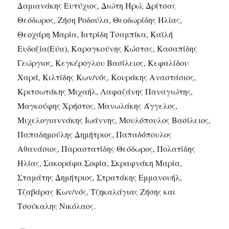
Δαμιανάκης Ευτύχιος, Διώτη Ηρώ, Δρίτσας
Θεόδωρος, Ζήση Ροδούλα, Θεοδωρίδης Ηλίας,
Θεοχάρη Μαρία, Ιατρίδη Τσαμπίκα, Καϊλή
Ευδοξία(Εύα), Καραγκούνης Κώστας, Κασαπίδης
Γεώργιος, Κεγκέρογλου Βασίλειος, Κεφαλίδου
Χαρά, Κιλτίδης Κων/νός, Κουράκης Αναστάσιος,
Κριτσωτάκης Μιχαήλ, Λαφαζάνης Παναγιώτης,
Μαγκούφης Χρήστος, Μανωλάκης Άγγελος,
Μιχελογιαννάκης Ιωάννης, Μουλόπουλος Βασίλειος,
Παπαδημούλης Δημήτριος, Παπαδόπουλος
Αθανάσιος, Παραστατίδης Θεόδωρος, Πολατίδης
Ηλίας, Σακοράφα Σοφία, Σκραφνάκη Μαρία,
Σταμάτης Δημήτριος, Στρατάκης Εμμανουήλ,
Τζαβάρας Κων/νός, Τζηκαλάγιας Ζήσης και
Τσούκαλης Νικόλαος.