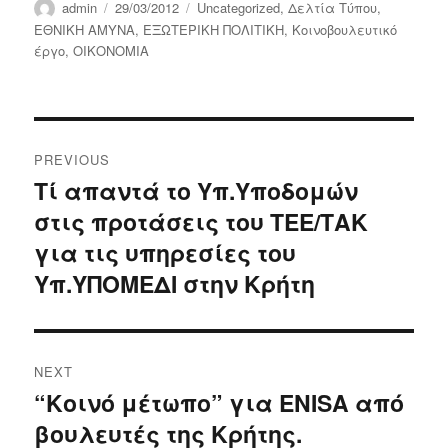
Author
Posted
Categories
admin
29/03/2012
Uncategorized
,
Δελτία Τύπου
,
on
ΕΘΝΙΚΗ ΑΜΥΝΑ
,
ΕΞΩΤΕΡΙΚΗ ΠΟΛΙΤΙΚΗ
,
Κοινοβουλευτικό
έργο
,
ΟΙΚΟΝΟΜΙΑ
Post
PREVIOUS
navigation
Τί απαντά το Υπ.Υποδομών
Previous
στις προτάσεις του ΤΕΕ/ΤΑΚ
post:
για τις υπηρεσίες του
Υπ.ΥΠΟΜΕΔΙ στην Κρήτη
NEXT
“Κοινό μέτωπο” για ENISA από
Next
βουλευτές της Κρήτης.
post: