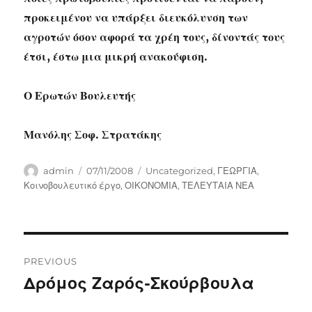
προκειμένου να υπάρξει διευκόλυνση των
αγροτών όσον αφορά τα χρέη τους, δίνοντάς τους
έτσι, έστω μια μικρή ανακούφιση.
Ο Ερωτών Βουλευτής
Μανόλης Σοφ. Στρατάκης
Author
Posted
Categories
admin
07/11/2008
Uncategorized
,
ΓΕΩΡΓΙΑ
,
on
Κοινοβουλευτικό έργο
,
ΟΙΚΟΝΟΜΙΑ
,
ΤΕΛΕΥΤΑΙΑ ΝΕΑ
Post
PREVIOUS
navigation
Δρόμος Ζαρός-Σκούρβουλα
Previous
post: