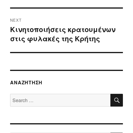
NEXT
Κινητοποιήσεις κρατουμένων
Next
στις φυλακές της Κρήτης
post:
ΑΝΑΖΉΤΗΣΗ
SE
Search
for: