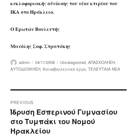
κυκλοφοριακής σύνδεσης του νέου κτιρίου του
ΙΚΑ στο Ηράκλειο.
Ο Ερωτών Βουλευτής
Μανόλης Σοφ. Στρατάκης
Author
Posted
Categories
admin
04/11/2008
Uncategorized
,
ΑΠΑΣΧΟΛΗΣΗ
,
on
ΑΥΤΟΔΙΟΙΚΗΣΗ
,
Κοινοβουλευτικό έργο
,
ΤΕΛΕΥΤΑΙΑ ΝΕΑ
Post
PREVIOUS
navigation
Ίδρυση Εσπερινού Γυμνασίου
Previous
στο Τυμπάκι του Νομού
post:
Ηρακλείου