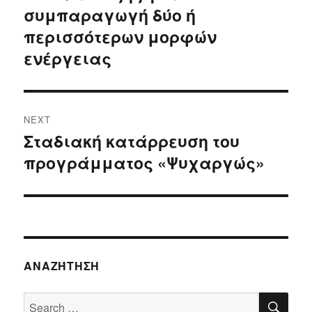
συμπαραγωγή δύο ή
περισσότερων μορφών
ενέργειας
NEXT
Σταδιακή κατάρρευση του
Next
προγράμματος «Ψυχαργώς»
post:
ΑΝΑΖΉΤΗΣΗ
SE
Search