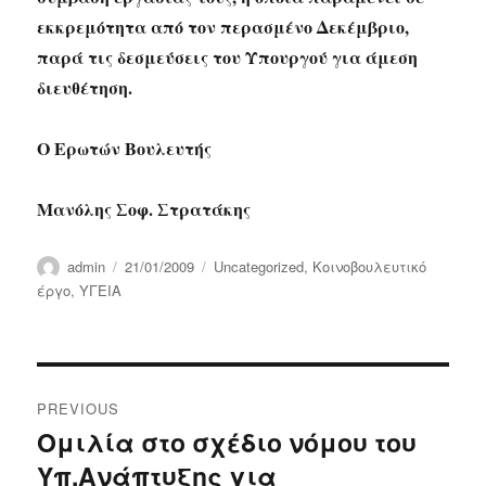
εκκρεμότητα από τον περασμένο Δεκέμβριο,
παρά τις δεσμεύσεις του Υπουργού για άμεση
διευθέτηση.
Ο Ερωτών Βουλευτής
Μανόλης Σοφ. Στρατάκης
Author
Posted
Categories
admin
21/01/2009
Uncategorized
,
Κοινοβουλευτικό
on
έργο
,
ΥΓΕΙΑ
Post
PREVIOUS
navigation
Ομιλία στο σχέδιο νόμου του
Previous
Υπ.Ανάπτυξης για
post: