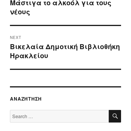
navigation
Μάστιγα το αλκοόλ για τους
Previous
νέους
post:
NEXT
Βικελαία Δημοτική Βιβλιοθήκη
Next
Ηρακλείου
post:
ΑΝΑΖΉΤΗΣΗ
SE
Search
for: