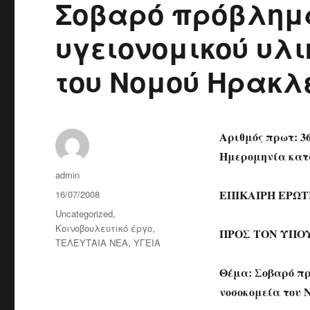
Σοβαρό πρόβλημ
υγειονομικού υλι
του Νομού Ηρακλ
Αριθμός πρωτ: 3
Ημερομηνία κατά
Author
admin
Posted
ΕΠΙΚΑΙΡΗ ΕΡΩ
16/07/2008
on
Categories
Uncategorized
,
Κοινοβουλευτικό έργο
,
ΠΡΟΣ ΤΟΝ ΥΠΟ
ΤΕΛΕΥΤΑΙΑ ΝΕΑ
,
ΥΓΕΙΑ
Θέμα: Σοβαρό πρ
νοσοκομεία του 