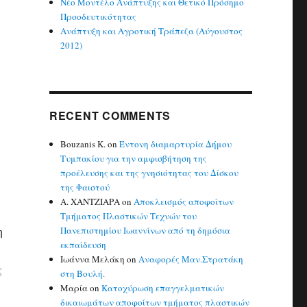
Νέο Μοντέλο Ανάπτυξης και Θετικό Πρόσημο
Προοδευτικότητας
Ανάπτυξη και Αγροτική Τράπεζα (Αύγουστος
2012)
RECENT COMMENTS
Bouzanis K.
on
Έντονη διαμαρτυρία Δήμου
Τυμπακίου για την αμφισβήτηση της
προέλευσης και της γνησιότητας του Δίσκου
της Φαιστού
Α. ΧΑΝΤΖΙΑΡΑ
on
Αποκλεισμός αποφοίτων
Τμήματος Πλαστικών Τεχνών του
η
Πανεπιστημίου Ιωαννίνων από τη δημόσια
εκπαίδευση
Ιωάννα Μελάκη
on
Αναφορές Μαν.Στρατάκη
ς
στη Βουλή.
Μαρία
on
Κατοχύρωση επαγγελματικών
δικαιωμάτων αποφοίτων τμήματος πλαστικών