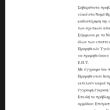
Σοβαρότατα προβλ
υλικό στο Νομό Η
καθυστέρηση της α
των σχετικών απ
Σύμφωνα με το Νόμ
όλων των εποπτευ
Προμηθειών Υγεία
να προμηθεύσουν 
Ε.Π.Υ.
Με έγγραφο του π
Προμηθευτών Ιατρ
εκτελούν καμιά π
έγγραφη έγκριση 
Επειδή το πρόβλημ
αρμόδιας Επιτροπ