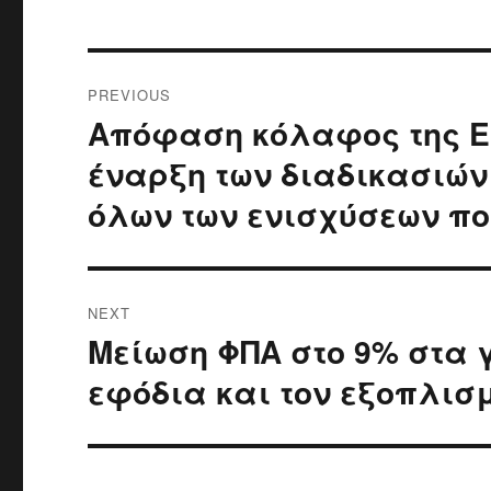
Post
PREVIOUS
navigation
Απόφαση κόλαφος της Ε
Previous
post:
έναρξη των διαδικασιών
όλων των ενισχύσεων π
NEXT
Μείωση ΦΠΑ στο 9% στα 
Next
post:
εφόδια και τον εξοπλισ