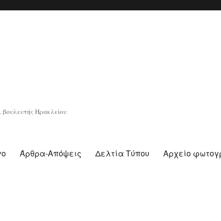
. βουλευτής Ηρακλείου
γο
Άρθρα-Απόψεις
Δελτία Τύπου
Αρχείο φωτο