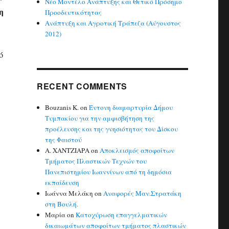
Νέο Μοντέλο Ανάπτυξης και Θετικό Πρόσημο
η
Προοδευτικότητας
Ανάπτυξη και Αγροτική Τράπεζα (Αύγουστος
2012)
ό
RECENT COMMENTS
Bouzanis K.
on
Έντονη διαμαρτυρία Δήμου
Τυμπακίου για την αμφισβήτηση της
προέλευσης και της γνησιότητας του Δίσκου
της Φαιστού
Α. ΧΑΝΤΖΙΑΡΑ
on
Αποκλεισμός αποφοίτων
Τμήματος Πλαστικών Τεχνών του
Πανεπιστημίου Ιωαννίνων από τη δημόσια
εκπαίδευση
Ιωάννα Μελάκη
on
Αναφορές Μαν.Στρατάκη
στη Βουλή.
Μαρία
on
Κατοχύρωση επαγγελματικών
δικαιωμάτων αποφοίτων τμήματος πλαστικών