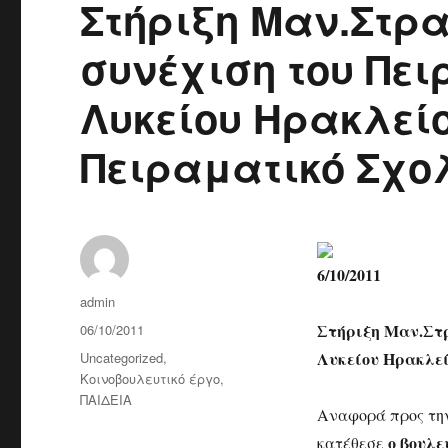
Στήριξη Μαν.Στρα
συνέχιση του Πει
Λυκείου Ηρακλεί
Πειραματικό Σχολ
6/10/2011
Author
admin
Posted
Στήριξη Μαν.Στρ
06/10/2011
on
Categories
Λυκείου Ηρακλεί
Uncategorized
,
Κοινοβουλευτικό έργο
,
ΠΑΙΔΕΙΑ
Αναφορά προς την
ο βουλ
κατέθεσε