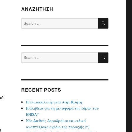
ΑΝΑΖΉΤΗΣΗ
SEARCH
Search
for:
SEARCH
Search
for:
RECENT POSTS
ού
Η ελαιοκαλλιέργεια στην Κρήτη
Η αλήθεια για τη μεταφορά της έδρας του
ENISA*
Νέο Διεθνές Αεροδρόμιο και ειδικό
αναπτυξιακό σχέδιο της περιοχής (*)
ά