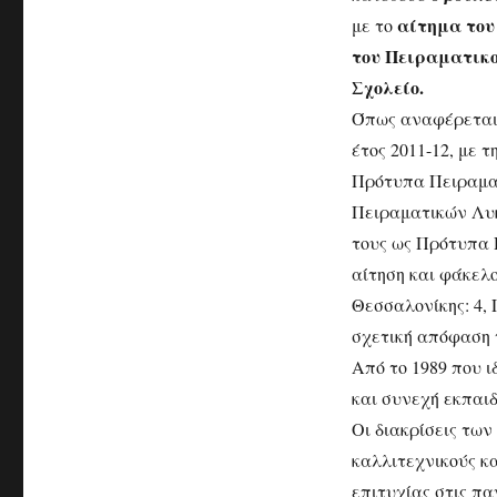
αίτημα του
με το
του Πειραματικο
Σχολείο.
Όπως αναφέρεται σ
έτος 2011-12, με 
Πρότυπα Πειραματ
Πειραματικών Λυκ
τους ως Πρότυπα 
αίτηση και φάκελο
Θεσσαλονίκης: 4, Π
σχετική απόφαση τ
Από το 1989 που ι
και συνεχή εκπαιδ
Οι διακρίσεις των
καλλιτεχνικούς κ
επιτυχίας στις πα