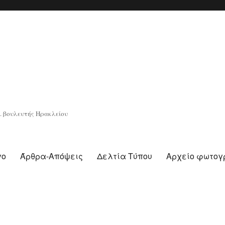
. βουλευτής Ηρακλείου
γο
Άρθρα-Απόψεις
Δελτία Τύπου
Αρχείο φωτο