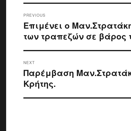
Post
PREVIOUS
navigation
Επιμένει ο Μαν.Στρατάκη
Previous
post:
των τραπεζών σε βάρος 
NEXT
Παρέμβαση Μαν.Στρατάκη
Next
post:
Κρήτης.