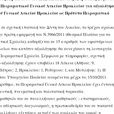
 Πειραματικού Γενικού Λυκείου Ηρακλείου για αξιολόγησ
ύ Γενικού Λυκείου Ηρακλείου ως Πρότυπο Πειραματικό
ε σχετική επιστολή του Δ/ντη του Λυκείου, το τρέχον σχολικ
την πρώτη εφαρμογή του Ν.3966/2011 (Θεσμικό Πλαίσιο για τα
ικά Σχολεία), καθορίζεται σε 15 ο αριθμός των υφιστάμενων
είων που κατόπιν αξιολόγησης θα συνεχίσουν τη λειτουργία
Πειραματικά Σχολεία. Σύμφωνα με πληροφορίες, σχετική
 αξιολόγησης έχουν υποβάλει 18 Λύκεια (Αθήνας: 9,
άτρας: 2, Ηρακλείου: 1, Ρεθύμνου: 1, και Μυτιλήνης: 1). Η
ου Υπουργείου Παιδείας αναμένεται μέχρι τις 15/10/2011.
δρύθηκε, το Πειραματικό Γενικό Λύκειο Ηρακλείου έχει έντονη
ευτική, πνευματική και πολιτιστική παρουσία.
 μαθητών του σε πανελλήνιους μαθητικούς – επιστημονικούς,
αι αθλητικούς διαγωνισμούς, η πρωτοκαθεδρία του σε ποσοστά
νελλήνιες εξετάσεις μεταξύ των σχολειών του νομού, η