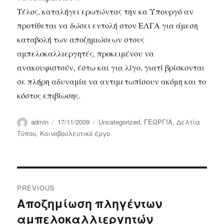
Τέλος, καταλήγει ερωτώντας την κα Υπουργό αν
προτίθεται να δώσει εντολή στον ΕΛΓΑ για άμεση
καταβολή των αποζημιώσεων στους
αμπελοκαλλιεργητές, προκειμένου να
ανακουφιστούν, έστω και για λίγο, γιατί βρίσκονται
σε πλήρη αδυναμία να αντιμετωπίσουν ακόμη και το
κόστος επιβίωσης.
Author
Posted
Categories
admin
17/11/2009
Uncategorized
,
ΓΕΩΡΓΙΑ
,
Δελτία
on
Τύπου
,
Κοινοβουλευτικό έργο
Post
PREVIOUS
navigation
Αποζημίωση πληγέντων
Previous
αμπελοκαλλιεργητών
post: