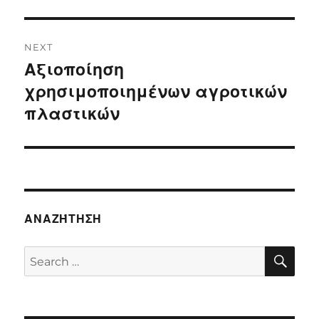
NEXT
Αξιοποίηση
Next
post:
χρησιμοποιημένων αγροτικών
πλαστικών
ΑΝΑΖΉΤΗΣΗ
SE
Search
for: