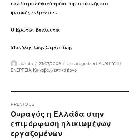
καλύτερο δυνατό τρόπο της αιολικής και
ηλιακής ενέργειας.
Ο Ερωτών βουλευτής
Μανόλης Σοφ. Στρατάκης
Author
Posted
Categories
admin
23/07/2009
Uncategorized
,
ΑΝΑΠΤΥΞΗ
,
on
ΕΝΕΡΓΕΙΑ
,
Κοινοβουλευτικό έργο
Post
PREVIOUS
navigation
Ουραγός η Ελλάδα στην
Previous
post:
επιμόρφωση ηλικιωμένων
εργαζομένων