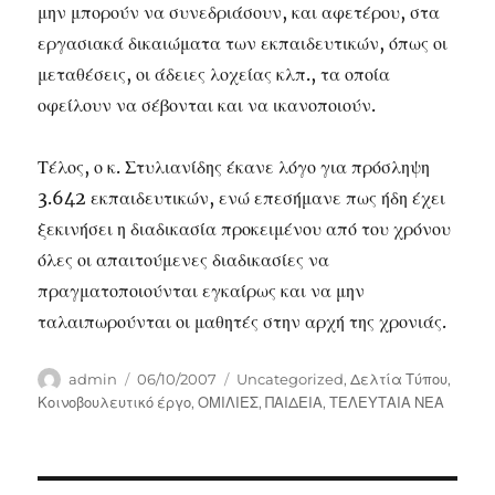
μην μπορούν να συνεδριάσουν, και αφετέρου, στα
εργασιακά δικαιώματα των εκπαιδευτικών, όπως οι
μεταθέσεις, οι άδειες λοχείας κλπ., τα οποία
οφείλουν να σέβονται και να ικανοποιούν.
Τέλος, ο κ. Στυλιανίδης έκανε λόγο για πρόσληψη
3.642 εκπαιδευτικών, ενώ επεσήμανε πως ήδη έχει
ξεκινήσει η διαδικασία προκειμένου από του χρόνου
όλες οι απαιτούμενες διαδικασίες να
πραγματοποιούνται εγκαίρως και να μην
ταλαιπωρούνται οι μαθητές στην αρχή της χρονιάς.
Author
Posted
Categories
admin
06/10/2007
Uncategorized
,
Δελτία Τύπου
,
on
Κοινοβουλευτικό έργο
,
ΟΜΙΛΙΕΣ
,
ΠΑΙΔΕΙΑ
,
ΤΕΛΕΥΤΑΙΑ ΝΕΑ