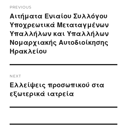
Post
PREVIOUS
navigation
Αιτήματα Ενιαίου Συλλόγου
Previous
post:
Υποχρεωτικά Μεταταγμένων
Υπαλλήλων και Υπαλλήλων
Νομαρχιακής Αυτοδιοίκησης
Ηρακλείου
NEXT
Ελλείψεις προσωπικού στα
Next
post:
εξωτερικά ιατρεία