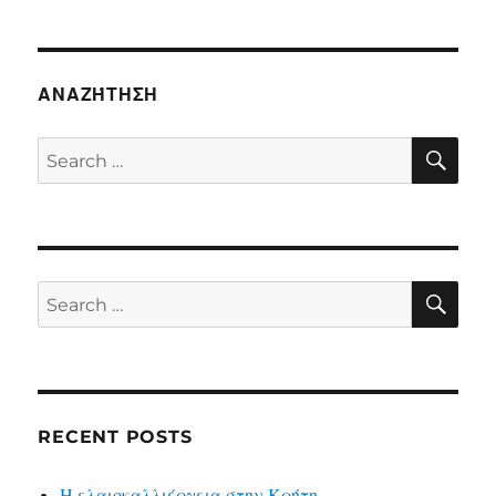
ΑΝΑΖΉΤΗΣΗ
SE
Search
for:
SE
Search
for:
RECENT POSTS
Η ελαιοκαλλιέργεια στην Κρήτη