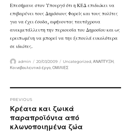
Επεσήμανε στον Υπουργό ότι η ΚΕΔ επιδιώκει να
επιβαρύνει τους Δημόσιους Φορείς και τους πολίτες
για να έχει έσοδα, αφήνοντας ταυτόχρονα
ανεκμετάλλευτη την περιουσία του Δημοσίου και ως
ερειπωμένη να μπορεί να την ξεπουλά ευκολότερα
σε ιδιώτες.
Author
Posted
Categories
admin
20/03/2009
Uncategorized
,
ΑΝΑΠΤΥΞΗ
,
on
Κοινοβουλευτικό έργο
,
ΟΜΙΛΙΕΣ
Post
PREVIOUS
navigation
Κρέατα και ζωικά
Previous
post:
παραπροϊόντα από
κλωνοποιημένα ζώα